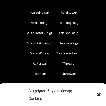
OramaMedia Network
Agrotikes.gr
Politikes.gr
Athlitikes.gr
Texnologika.gr
AutoMotoPlus.gr
Thisishellas.gr
GnosiGiaOlous.gr
Topikanea.gr
GoneisPlus.gr
TourismosPlus.gr
Kultura.gr
TVnea.gr
Loatki.gr
Upnow.gr
Loveis.gr
VresSyntages.gr
Διαχείριση Συγκατάθεσης
ModernaGynaika.gr
Xristianika.gr
Cookies
OikonomiaPlus.gr
ZoumeKalytera.gr