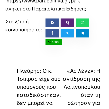
https://www.parapolitika.gr/parapolitika/art
ανήκει στο
Παραπολιτικά Ειδήσεις
.
Share
«
»
ΠΡΟΗΓΟΥΜΕΝΟ
ΕΠΟΜΕΝΟ
Πλεύρης: Ο κ.
«Ας λένε»: Η
Τσίπρας είχε δύο
αντίδραση της
υπουργούς που
Λατινοπούλου
καταδικάστηκαν,
όταν τη
δεν μπορεί να
ρώτησαν για