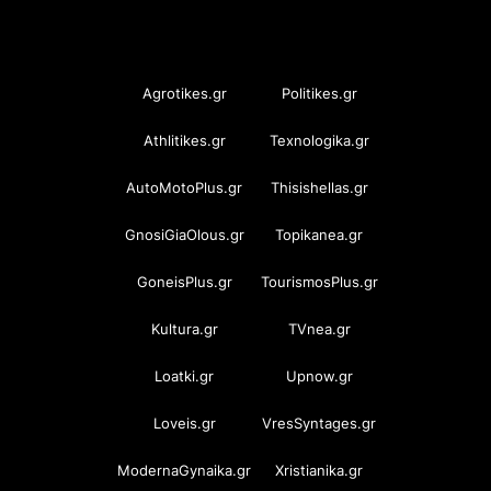
OramaMedia Network
Agrotikes.gr
Politikes.gr
Athlitikes.gr
Texnologika.gr
AutoMotoPlus.gr
Thisishellas.gr
GnosiGiaOlous.gr
Topikanea.gr
GoneisPlus.gr
TourismosPlus.gr
Kultura.gr
TVnea.gr
Loatki.gr
Upnow.gr
Loveis.gr
VresSyntages.gr
ModernaGynaika.gr
Xristianika.gr