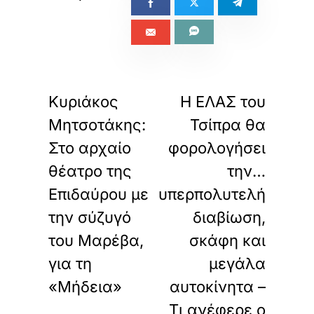
«
»
ΠΡΟΗΓΟΥΜΕΝΟ
ΕΠΟΜΕΝΟ
Κυριάκος
Η ΕΛΑΣ του
Μητσοτάκης:
Τσίπρα θα
Στο αρχαίο
φορολογήσει
θέατρο της
την…
Επιδαύρου με
υπερπολυτελή
την σύζυγό
διαβίωση,
του Μαρέβα,
σκάφη και
για τη
μεγάλα
«Μήδεια»
αυτοκίνητα –
Τι ανέφερε ο