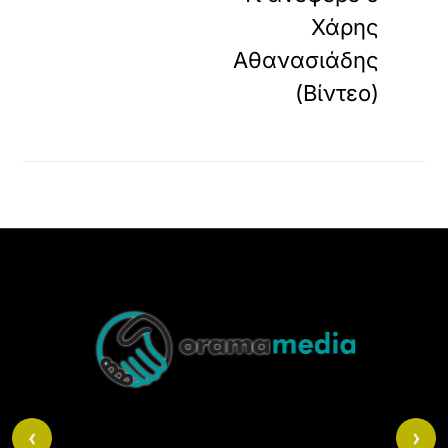
Χάρης
Αθανασιάδης
(Βίντεο)
Back
To
Top
‹
›