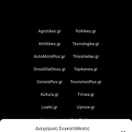
OramaMedia Network
Agrotikes.gr
Politikes.gr
Athlitikes.gr
Texnologika.gr
AutoMotoPlus.gr
Thisishellas.gr
GnosiGiaOlous.gr
Topikanea.gr
GoneisPlus.gr
TourismosPlus.gr
Kultura.gr
TVnea.gr
Loatki.gr
Upnow.gr
Loveis.gr
VresSyntages.gr
Διαχείριση Συγκατάθεσης