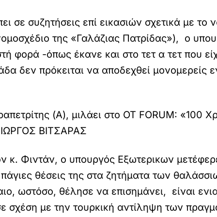
πει σε συζητήσεις επί εικασιών σχετικά με το
(νομοσχέδιο της «Γαλάζιας Πατρίδας»), ο υπο
ή φορά -όπως έκανε και στο τετ α τετ που εί
άδα δεν πρόκειται να αποδεχθεί μονομερείς ε
απετρίτης (Α), μιλάει στο OT FORUM: «100 Χ
ΓΙΩΡΓΟΣ ΒΙΤΣΑΡΑΣ
ν κ. Φιντάν, ο υπουργός Εξωτερικων μετέφερε
ς πάγιες θέσεις της στα ζητήματα των θαλάσ
αιο, ωστόσο, θέλησε να επισημάνει, είναι ενι
σε σχέση με την τουρκική αντίληψη των πραγμ