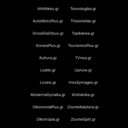
Athlitikes.gr
Texnologika.gr
AutoMotoPlus.gr
Thisishellas.gr
GnosiGiaOlous.gr
Topikanea.gr
GoneisPlus.gr
TourismosPlus.gr
Kultura.gr
TVnea.gr
Loatki.gr
Upnow.gr
Loveis.gr
VresSyntages.gr
ModernaGynaika.gr
Xristianika.gr
OikonomiaPlus.gr
ZoumeKalytera.gr
Oikotropia.gr
ZoumeSpiti.gr