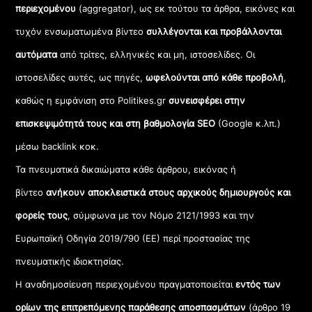
περιεχομένου
(aggregator), ως εκ τούτου τα άρθρα, εικόνες και
τυχόν ενσωματωμένα βίντεο
συλλέγονται και προβάλλονται
αυτόματα
από τρίτες, ελληνικές και μη, ιστοσελίδες. Οι
ιστοσελίδες αυτές, ως πηγές,
ωφελούνται από κάθε προβολή
,
καθώς η εμφάνιση στο Politikes.gr
συνεισφέρει στην
επισκεψιμότητά τους και στη βαθμολογία SEO
(Google κ.λπ.)
μέσω backlink κοκ.
Τα πνευματικά δικαιώματα κάθε άρθρου, εικόνας ή
βίντεο
ανήκουν αποκλειστικά στους αρχικούς δημιουργούς και
φορείς τους
, σύμφωνα με τον Νόμο 2121/1993 και την
Ευρωπαϊκή Οδηγία 2019/790 (ΕΕ) περί προστασίας της
πνευματικής ιδιοκτησίας.
Η αναδημοσίευση περιεχομένου πραγματοποιείται
εντός των
ορίων της επιτρεπόμενης παράθεσης αποσπασμάτων
(άρθρο 19