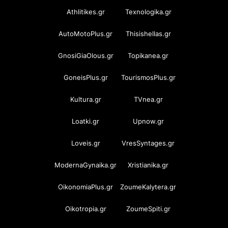
Athlitikes.gr
Texnologika.gr
AutoMotoPlus.gr
Thisishellas.gr
GnosiGiaOlous.gr
Topikanea.gr
GoneisPlus.gr
TourismosPlus.gr
Kultura.gr
TVnea.gr
Loatki.gr
Upnow.gr
Loveis.gr
VresSyntages.gr
ModernaGynaika.gr
Xristianika.gr
OikonomiaPlus.gr
ZoumeKalytera.gr
Oikotropia.gr
ZoumeSpiti.gr