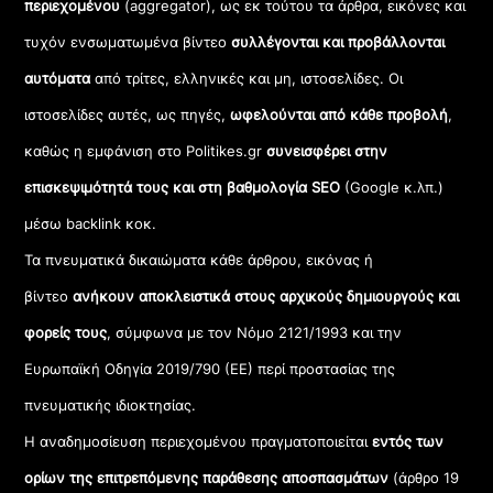
περιεχομένου
(aggregator), ως εκ τούτου τα άρθρα, εικόνες και
τυχόν ενσωματωμένα βίντεο
συλλέγονται και προβάλλονται
αυτόματα
από τρίτες, ελληνικές και μη, ιστοσελίδες. Οι
ιστοσελίδες αυτές, ως πηγές,
ωφελούνται από κάθε προβολή
,
καθώς η εμφάνιση στο Politikes.gr
συνεισφέρει στην
επισκεψιμότητά τους και στη βαθμολογία SEO
(Google κ.λπ.)
μέσω backlink κοκ.
Τα πνευματικά δικαιώματα κάθε άρθρου, εικόνας ή
βίντεο
ανήκουν αποκλειστικά στους αρχικούς δημιουργούς και
φορείς τους
, σύμφωνα με τον Νόμο 2121/1993 και την
Ευρωπαϊκή Οδηγία 2019/790 (ΕΕ) περί προστασίας της
πνευματικής ιδιοκτησίας.
Η αναδημοσίευση περιεχομένου πραγματοποιείται
εντός των
ορίων της επιτρεπόμενης παράθεσης αποσπασμάτων
(άρθρο 19