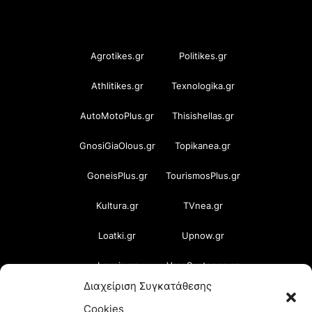
OramaMedia Network
Agrotikes.gr
Politikes.gr
Athlitikes.gr
Texnologika.gr
AutoMotoPlus.gr
Thisishellas.gr
GnosiGiaOlous.gr
Topikanea.gr
GoneisPlus.gr
TourismosPlus.gr
Kultura.gr
TVnea.gr
Loatki.gr
Upnow.gr
Loveis.gr
VresSyntages.gr
Διαχείριση Συγκατάθεσης
ModernaGynaika.gr
Xristianika.gr
Cookies