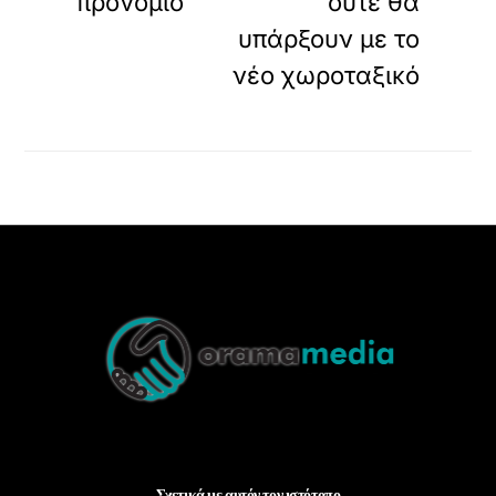
προνόμιο
ούτε θα
υπάρξουν με το
νέο χωροταξικό
Back
To
Top
Σχετικά με αυτόν τον ιστότοπο