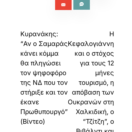
«
»
ΠΡΟΗΓΟΥΜΕΝΟ
ΕΠΟΜΕΝΟ
Κυρανάκης:
Η
“Αν ο Σαμαράς
Κεφαλογιάννη
κάνει κόμμα
και ο στόχος
θα πληγώσει
για τους 12
τον ψηφοφόρο
μήνες
της ΝΔ που τον
τουρισμό, η
στήριξε και τον
απόβαση των
έκανε
Ουκρανών στη
Πρωθυπουργό”
Χαλκιδική, ο
(Βίντεο)
“Τζίτζη”, ο
Βιβάλντι και