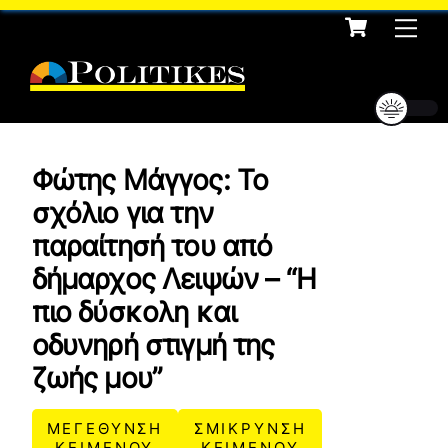
Cart
Skip
Me
to
content
Φώτης Μάγγος: Το
σχόλιο για την
παραίτησή του από
δήμαρχος Λειψών – “Η
πιο δύσκολη και
οδυνηρή στιγμή της
ζωής μου”
ΜΕΓΕΘΥΝΣΗ
ΣΜΙΚΡΥΝΣΗ
ΚΕΙΜΕΝΟΥ
ΚΕΙΜΕΝΟΥ