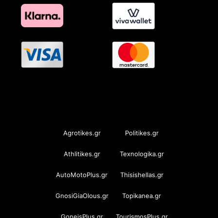
OramaMedia Network
Agrotikes.gr
Politikes.gr
Athlitikes.gr
Texnologika.gr
AutoMotoPlus.gr
Thisishellas.gr
GnosiGiaOlous.gr
Topikanea.gr
GoneisPlus.gr
TourismosPlus.gr