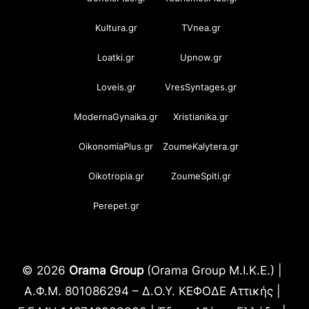
Kultura.gr
TVnea.gr
Loatki.gr
Upnow.gr
Loveis.gr
VresSyntages.gr
ModernaGynaika.gr
Xristianika.gr
OikonomiaPlus.gr
ZoumeKalytera.gr
Oikotropia.gr
ZoumeSpiti.gr
Perepet.gr
© 2026
Orama Group
(Orama Group Μ.Ι.Κ.Ε.) |
Α.Φ.Μ. 801086294 – Δ.Ο.Υ. ΚΕΦΟΔΕ Αττικής |