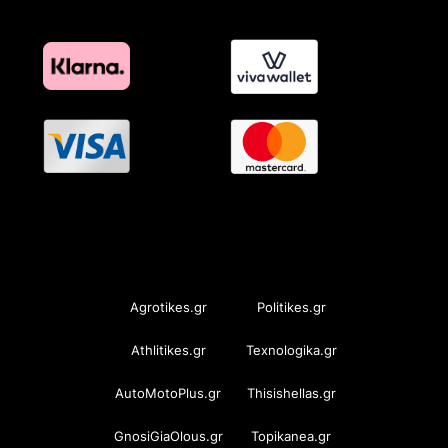
OramaMedia Network
Agrotikes.gr
Politikes.gr
Athlitikes.gr
Texnologika.gr
AutoMotoPlus.gr
Thisishellas.gr
GnosiGiaOlous.gr
Topikanea.gr