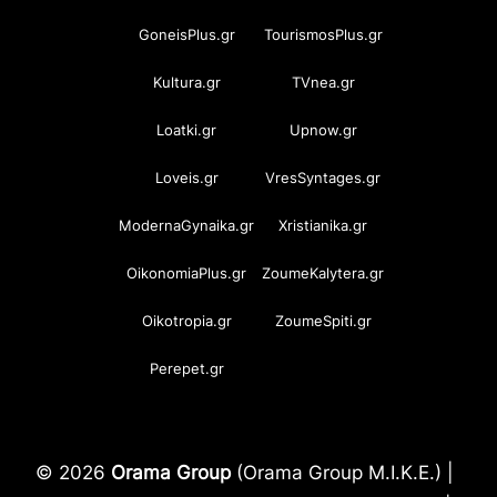
GoneisPlus.gr
TourismosPlus.gr
Kultura.gr
TVnea.gr
Loatki.gr
Upnow.gr
Loveis.gr
VresSyntages.gr
ModernaGynaika.gr
Xristianika.gr
OikonomiaPlus.gr
ZoumeKalytera.gr
Oikotropia.gr
ZoumeSpiti.gr
Perepet.gr
© 2026
Orama Group
(Orama Group Μ.Ι.Κ.Ε.) |