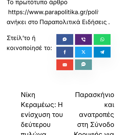
Το πρωτότυπο άρθρο
https://www.parapolitika.gr/politiki/articl
ανήκει στο
Παραπολιτικά Ειδήσεις
.
«
»
ΠΡΟΗΓΟΥΜΕΝΟ
ΕΠΟΜΕΝΟ
Νίκη
Παρασκήνιο
Κεραμέως: Η
και
ενίσχυση του
ανατροπές
δεύτερου
στη Σύνοδο
πυλώνα
Κορυφής για