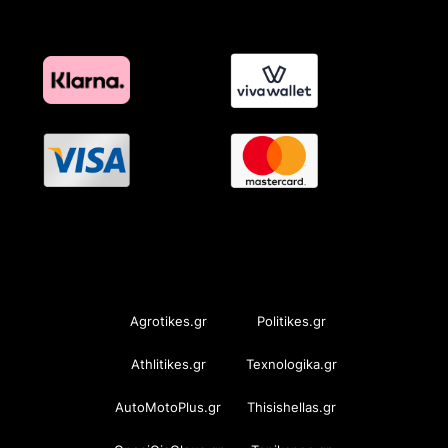
OramaMedia Network
Agrotikes.gr
Politikes.gr
Athlitikes.gr
Texnologika.gr
AutoMotoPlus.gr
Thisishellas.gr