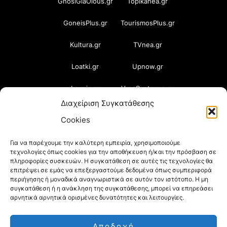
GnosiGiaOlous.gr
Topikanea.gr
GoneisPlus.gr
TourismosPlus.gr
Kultura.gr
TVnea.gr
Loatki.gr
Upnow.gr
Loveis.gr
VresSyntages.gr
Διαχείριση Συγκατάθεσης
ModernaGynaika.gr
Xristianika.gr
Cookies
OikonomiaPlus.gr
ZoumeKalytera.gr
Για να παρέχουμε την καλύτερη εμπειρία, χρησιμοποιούμε
τεχνολογίες όπως cookies για την αποθήκευση ή/και την πρόσβαση σε
Oikotropia.gr
ZoumeSpiti.gr
πληροφορίες συσκευών. Η συγκατάθεση σε αυτές τις τεχνολογίες θα
επιτρέψει σε εμάς να επεξεργαστούμε δεδομένα όπως συμπεριφορά
Perepet.gr
περιήγησης ή μοναδικά αναγνωριστικά σε αυτόν τον ιστότοπο. Η μη
συγκατάθεση ή η ανάκληση της συγκατάθεσης, μπορεί να επηρεάσει
αρνητικά αρνητικά ορισμένες δυνατότητες και λειτουργίες.
© 2026
Orama Group
(Orama Group Μ.Ι.Κ.Ε.) |
Αποδοχή