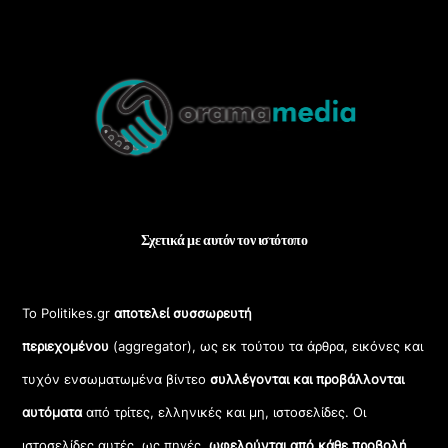
Back
To
Top
Σχετικά με αυτόν τον ιστότοπο
Το Politikes.gr
αποτελεί συσσωρευτή
περιεχομένου
(aggregator), ως εκ τούτου τα άρθρα, εικόνες και
τυχόν ενσωματωμένα βίντεο
συλλέγονται και προβάλλονται
αυτόματα
από τρίτες, ελληνικές και μη, ιστοσελίδες. Οι
ιστοσελίδες αυτές, ως πηγές,
ωφελούνται από κάθε προβολή
,