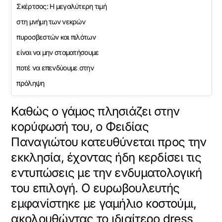
Σκέρτσος: Η μεγαλύτερη τιμή
στη μνήμη των νεκρών
πυροσβεστών και πιλότων
YOUTUBE
είναι να μην σταματήσουμε
ποτέ να επενδύουμε στην
ρτωση
πρόληψη
ατωμένου
εχομένου
Καθώς ο γάμος πλησιάζει στην
Κάντε
κορύφωσή του, ο Φειδίας
κλικ
Παναγιώτου κατευθύνεται προς την
για
να
εκκλησία, έχοντας ήδη κερδίσει τις
επιτρέψετε
εντυπώσεις με την ενδυματολογική
και
να
του επιλογή. Ο ευρωβουλευτής
φορτώσετε
αυτό
εμφανίστηκε με γαμήλιο κοστούμι,
το
ακολουθώντας το ιδιαίτερο dress
ενσωματωμένο