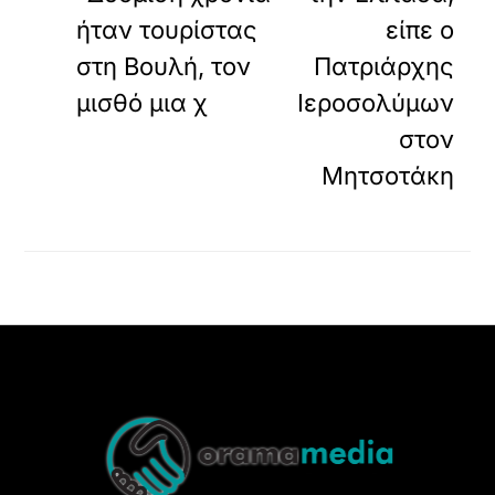
ήταν τουρίστας
είπε ο
στη Βουλή, τον
Πατριάρχης
μισθό μια χ
Ιεροσολύμων
στον
Μητσοτάκη
Back
To
Top