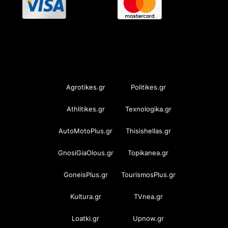
OramaMedia Network
Agrotikes.gr
Politikes.gr
Athlitikes.gr
Texnologika.gr
AutoMotoPlus.gr
Thisishellas.gr
GnosiGiaOlous.gr
Topikanea.gr
GoneisPlus.gr
TourismosPlus.gr
Kultura.gr
TVnea.gr
Loatki.gr
Upnow.gr