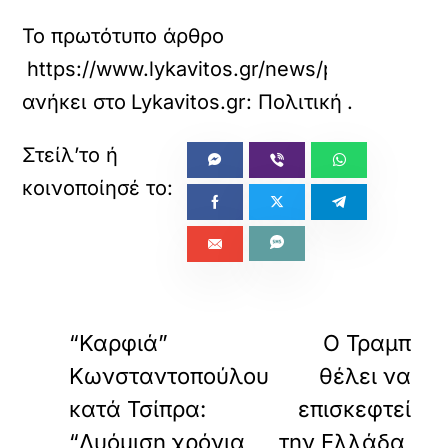
Το πρωτότυπο άρθρο
https://www.lykavitos.gr/news/politics/faran
ανήκει στο
Lykavitos.gr: Πολιτική
.
«
»
ΠΡΟΗΓΟΥΜΕΝΟ
ΕΠΟΜΕΝΟ
“Καρφιά”
Ο Τραμπ
Κωνσταντοπούλου
θέλει να
κατά Τσίπρα:
επισκεφτεί
“Δυόμιση χρόνια
την Ελλάδα,