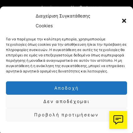
Loveis.gr
VresSyntages.gr
Διαχείριση Συγκατάθεσης
ModernaGynaika.gr
Xristianika.gr
Cookies
OikonomiaPlus.gr
ZoumeKalytera.gr
Για να παρέχουμε την καλύτερη εμπειρία, χρησιμοποιούμε
τεχνολογίες όπως cookies για την αποθήκευση ή/και την πρόσβαση σε
Oikotropia.gr
ZoumeSpiti.gr
πληροφορίες συσκευών. Η συγκατάθεση σε αυτές τις τεχνολογίες θα
επιτρέψει σε εμάς να επεξεργαστούμε δεδομένα όπως συμπεριφορά
Perepet.gr
περιήγησης ή μοναδικά αναγνωριστικά σε αυτόν τον ιστότοπο. Η μη
συγκατάθεση ή η ανάκληση της συγκατάθεσης, μπορεί να επηρεάσει
αρνητικά αρνητικά ορισμένες δυνατότητες και λειτουργίες.
© 2026
Orama Group
(Orama Group Μ.Ι.Κ.Ε.) |
Αποδοχή
Α.Φ.Μ. 801086294 – Δ.Ο.Υ. ΚΕΦΟΔΕ Αττικής |
Δεν αποδέχομαι
Γ.Ε.ΜΗ 148748903000 | Έδρα: Αθήνα, Ελλάδα |
Email: contact@orama-group.com
Προβολή προτιμήσεων