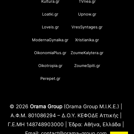
Kultura.gr
TVnea.gr
Loatki.gr
Upnow.gr
Loveis.gr
VresSyntages.gr
ModernaGynaika.gr
Xristianika.gr
OikonomiaPlus.gr
ZoumeKalytera.gr
Oikotropia.gr
ZoumeSpiti.gr
Perepet.gr
© 2026
Orama Group
(Orama Group Μ.Ι.Κ.Ε.) |
Α.Φ.Μ. 801086294 – Δ.Ο.Υ. ΚΕΦΟΔΕ Αττικής |
Γ.Ε.ΜΗ 148748903000 | Έδρα: Αθήνα, Ελλάδα |
Email: contact@orama-group.com