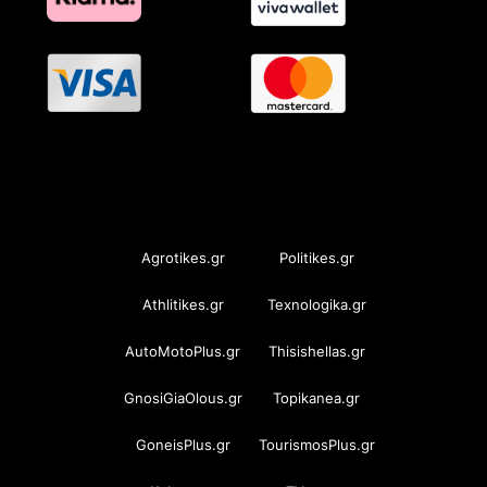
OramaMedia Network
Agrotikes.gr
Politikes.gr
Athlitikes.gr
Texnologika.gr
AutoMotoPlus.gr
Thisishellas.gr
GnosiGiaOlous.gr
Topikanea.gr
GoneisPlus.gr
TourismosPlus.gr