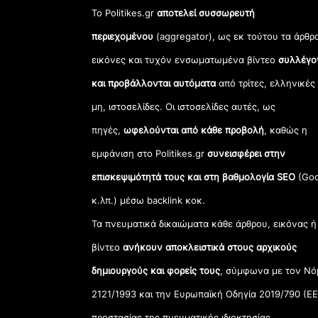
Το Politikes.gr
αποτελεί συσσωρευτή
περιεχομένου
(aggregator), ως εκ τούτου τα άρθρ
εικόνες και τυχόν ενσωματωμένα βίντεο
συλλέγο
και προβάλλονται αυτόματα
από τρίτες, ελληνικές
μη, ιστοσελίδες. Οι ιστοσελίδες αυτές, ως
πηγές,
ωφελούνται από κάθε προβολή
, καθώς η
εμφάνιση στο Politikes.gr
συνεισφέρει στην
επισκεψιμότητά τους και στη βαθμολογία SEO
(Goo
κ.λπ.) μέσω backlink κοκ.
Τα πνευματικά δικαιώματα κάθε άρθρου, εικόνας ή
βίντεο
ανήκουν αποκλειστικά στους αρχικούς
δημιουργούς και φορείς τους
, σύμφωνα με τον Νό
2121/1993 και την Ευρωπαϊκή Οδηγία 2019/790 (ΕΕ
προστασίας της πνευματικής ιδιοκτησίας.