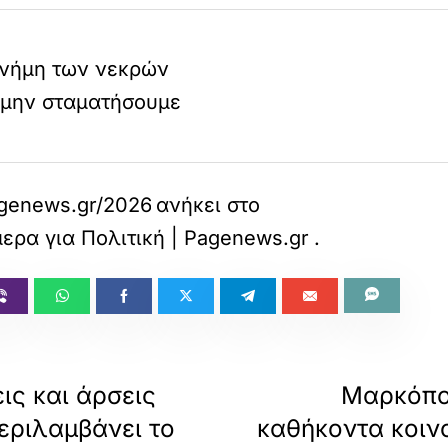
μνήμη των νεκρών
 μην σταματήσουμε
enews.gr/2026/04/11/politiki/episkepsi-dendia
ανήκει στο
μερα για Πολιτική | Pagenews.gr
.
ις και άρσεις
Μαρκόπο
εριλαμβάνει το
καθήκοντα κοιν