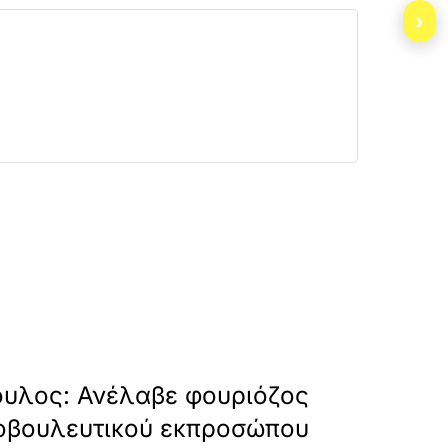
›
-sti-ksanthi-ta-stelexi-ton-enoplon-dynameon-d
»
ΕΠΟΜΕΝΟ
υλος: Ανέλαβε φουριόζος
οβουλευτικού εκπροσώπου