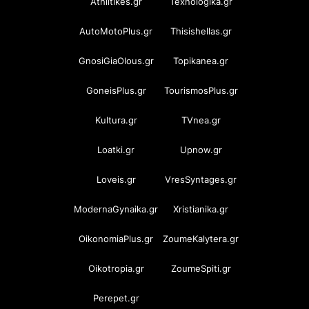
Athlitikes.gr
Texnologika.gr
AutoMotoPlus.gr
Thisishellas.gr
GnosiGiaOlous.gr
Topikanea.gr
GoneisPlus.gr
TourismosPlus.gr
Kultura.gr
TVnea.gr
Loatki.gr
Upnow.gr
Loveis.gr
VresSyntages.gr
ModernaGynaika.gr
Xristianika.gr
OikonomiaPlus.gr
ZoumeKalytera.gr
Oikotropia.gr
ZoumeSpiti.gr
Perepet.gr