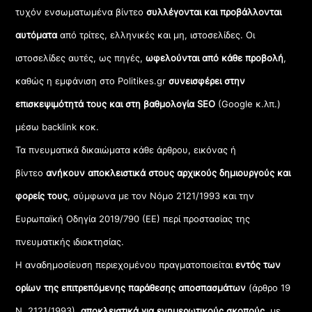
τυχόν ενσωματωμένα βίντεο
συλλέγονται και προβάλλονται
αυτόματα
από τρίτες, ελληνικές και μη, ιστοσελίδες. Οι
ιστοσελίδες αυτές, ως πηγές,
ωφελούνται από κάθε προβολή
,
καθώς η εμφάνιση στο Politikes.gr
συνεισφέρει στην
επισκεψιμότητά τους και στη βαθμολογία SEO
(Google κ.λπ.)
μέσω backlink κοκ.
Τα πνευματικά δικαιώματα κάθε άρθρου, εικόνας ή
βίντεο
ανήκουν αποκλειστικά στους αρχικούς δημιουργούς και
φορείς τους
, σύμφωνα με τον Νόμο 2121/1993 και την
Ευρωπαϊκή Οδηγία 2019/790 (ΕΕ) περί προστασίας της
πνευματικής ιδιοκτησίας.
Η αναδημοσίευση περιεχομένου πραγματοποιείται
εντός των
ορίων της επιτρεπόμενης παράθεσης αποσπασμάτων
(άρθρο 19
Ν. 2121/1993),
αποκλειστικά για ενημερωτικούς σκοπούς
, με