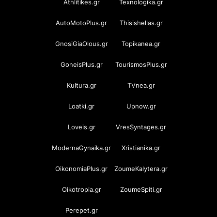
Athlitikes.gr
Texnologika.gr
AutoMotoPlus.gr
Thisishellas.gr
GnosiGiaOlous.gr
Topikanea.gr
GoneisPlus.gr
TourismosPlus.gr
Kultura.gr
TVnea.gr
Loatki.gr
Upnow.gr
Loveis.gr
VresSyntages.gr
ModernaGynaika.gr
Xristianika.gr
OikonomiaPlus.gr
ZoumeKalytera.gr
Oikotropia.gr
ZoumeSpiti.gr
Perepet.gr