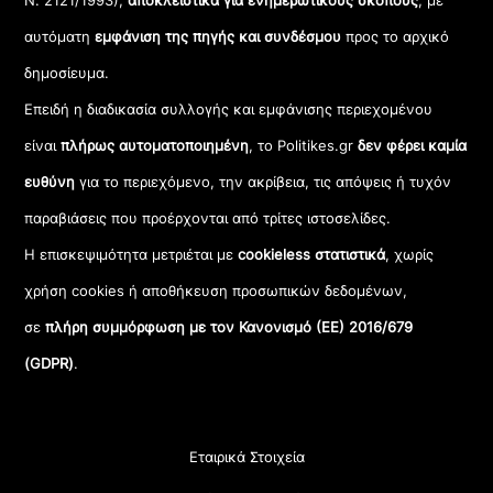
Ν. 2121/1993),
αποκλειστικά για ενημερωτικούς σκοπούς
, με
αυτόματη
εμφάνιση της πηγής και συνδέσμου
προς το αρχικό
δημοσίευμα.
Επειδή η διαδικασία συλλογής και εμφάνισης περιεχομένου
είναι
πλήρως αυτοματοποιημένη
, το Politikes.gr
δεν φέρει καμία
ευθύνη
για το περιεχόμενο, την ακρίβεια, τις απόψεις ή τυχόν
παραβιάσεις που προέρχονται από τρίτες ιστοσελίδες.
Η επισκεψιμότητα μετριέται με
cookieless στατιστικά
, χωρίς
χρήση cookies ή αποθήκευση προσωπικών δεδομένων,
σε
πλήρη συμμόρφωση με τον Κανονισμό (ΕΕ) 2016/679
(GDPR)
.
Εταιρικά Στοιχεία