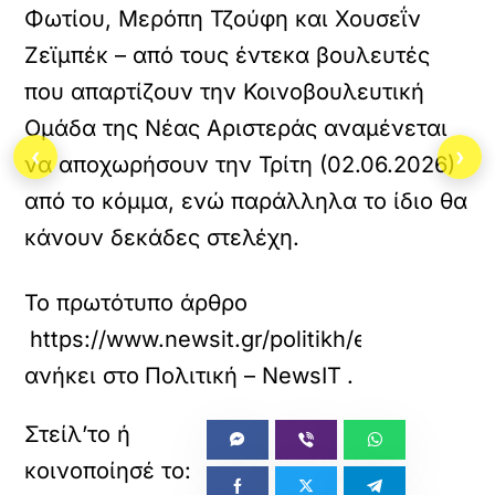
Φωτίου, Μερόπη Τζούφη και Χουσεΐν
Ζεϊμπέκ – από τους έντεκα βουλευτές
που απαρτίζουν την Κοινοβουλευτική
Ομάδα της Νέας Αριστεράς αναμένεται
‹
›
να αποχωρήσουν την Τρίτη (02.06.2026)
από το κόμμα, ενώ παράλληλα το ίδιο θα
κάνουν δεκάδες στελέχη.
Το πρωτότυπο άρθρο
https://www.newsit.gr/politikh/emfylios-st
ανήκει στο
Πολιτική – NewsIT
.