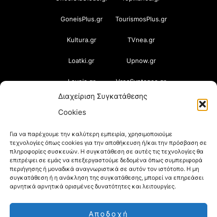
GoneisPlus.gr
TourismosPlus.gr
Kultura.gr
TVnea.gr
Loatki.gr
Upnow.gr
Loveis.gr
VresSyntages.gr
Διαχείριση Συγκατάθεσης
ModernaGynaika.gr
Xristianika.gr
Cookies
OikonomiaPlus.gr
ZoumeKalytera.gr
Για να παρέχουμε την καλύτερη εμπειρία, χρησιμοποιούμε
τεχνολογίες όπως cookies για την αποθήκευση ή/και την πρόσβαση σε
Oikotropia.gr
ZoumeSpiti.gr
πληροφορίες συσκευών. Η συγκατάθεση σε αυτές τις τεχνολογίες θα
επιτρέψει σε εμάς να επεξεργαστούμε δεδομένα όπως συμπεριφορά
Perepet.gr
περιήγησης ή μοναδικά αναγνωριστικά σε αυτόν τον ιστότοπο. Η μη
συγκατάθεση ή η ανάκληση της συγκατάθεσης, μπορεί να επηρεάσει
αρνητικά αρνητικά ορισμένες δυνατότητες και λειτουργίες.
© 2026
Orama Group
(Orama Group Μ.Ι.Κ.Ε.) |
Αποδοχή