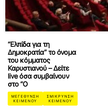
YOUTUBE
ρτωση
ατωμένου
εχομένου
“Ελπίδα για τη
Κ
ά
Δημοκρατία” το όνομα
ν
του κόμματος
τ
ε
Καρυστιανού – Δείτε
κ
λ
live όσα συμβαίνουν
ι
στο “Ο
κ
γ
ι
ΜΕΓΕΘΥΝΣΗ
ΣΜΙΚΡΥΝΣΗ
α
ΚΕΙΜΕΝΟΥ
ΚΕΙΜΕΝΟΥ
ν
α