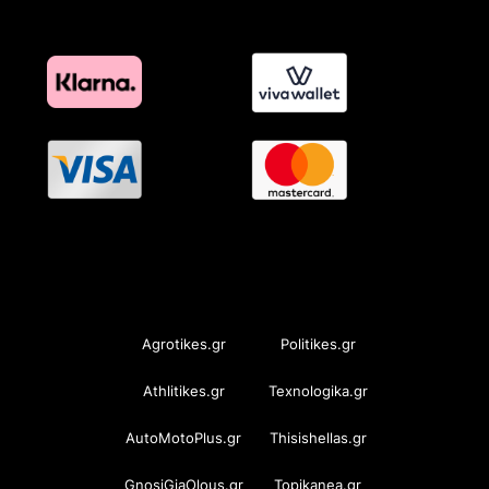
OramaMedia Network
Agrotikes.gr
Politikes.gr
Athlitikes.gr
Texnologika.gr
AutoMotoPlus.gr
Thisishellas.gr
GnosiGiaOlous.gr
Topikanea.gr