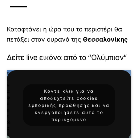
ε
π
ι
τ
Καταφτάνει η ώρα που το περιστέρι θα
ρ
έ
πετάξει στον ουρανό της
Θεσσαλονίκης
ψ
ε
τ
Δείτε live εικόνα από το “Ολύμπιον”
ε
κ
α
ι
ν
Κάντε κλικ για να
α
φ
αποδεχτείτε cookies
ο
εμπορικής προώθησης και να
ρ
ενεργοποιήσετε αυτό το
τ
περιεχόμενο
ώ
σ
ε