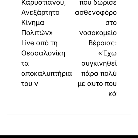
Καρυστιανού,
που δώρισε
ι
Ανεξάρτητο
ασθενοφόρο
ε
χ
Κίνημα
στο
ό
μ
Πολιτών» –
νοσοκομείο
ε
Live από τη
Βέροιας:
ν
ο
Θεσσαλονίκη
«Έχω
.
τα
συγκινηθεί
αποκαλυπτήρια
πάρα πολύ
του ν
με αυτό που
κά