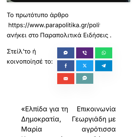
τ
ε
Το πρωτότυπο άρθρο
α
υ
https://www.parapolitika.gr/politiki/artic
τ
ό
ανήκει στο
Παραπολιτικά Ειδήσεις
.
τ
ο
ε
ν
σ
ω
μ
α
τ
ω
«
»
ΠΡΟΗΓΟΥΜΕΝΟ
ΕΠΟΜΕΝΟ
μ
έ
«Ελπίδα για τη
Επικοινωνία
ν
Δημοκρατία,
Γεωργιάδη με
ο
π
Μαρία
αγρότισσα
ε
ρ