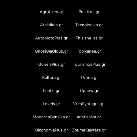
Agrotikes.gr
Politikes.gr
Athlitikes.gr
Texnologika.gr
AutoMotoPlus.gr
Thisishellas.gr
GnosiGiaOlous.gr
Topikanea.gr
GoneisPlus.gr
TourismosPlus.gr
Kultura.gr
TVnea.gr
Loatki.gr
Upnow.gr
Loveis.gr
VresSyntages.gr
ModernaGynaika.gr
Xristianika.gr
OikonomiaPlus.gr
ZoumeKalytera.gr