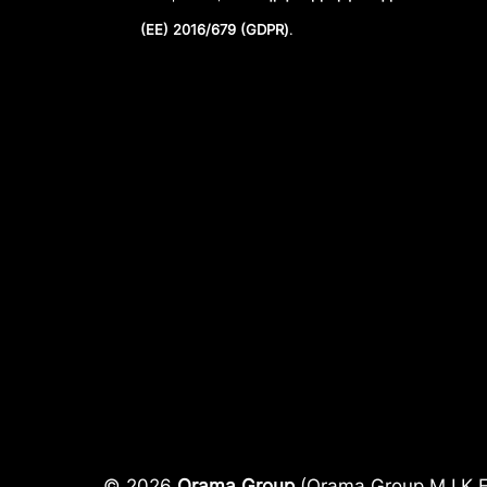
(ΕΕ) 2016/679 (GDPR)
.
© 2026
Orama Group
(Orama Group Μ.Ι.Κ.Ε