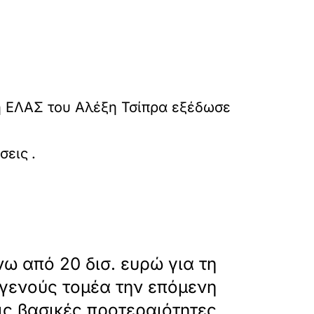
η ΕΛΑΣ του Αλέξη Τσίπρα εξέδωσε
mitsotaki-diafthora-i-edimotita-to-dilimma-ton
σεις
.
»
ΕΠΟΜΕΝΟ
ω από 20 δισ. ευρώ για τη
γενούς τομέα την επόμενη
εις βασικές προτεραιότητες