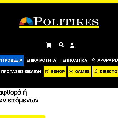
Cart
Αναζήτηση
ΝΤΡΟΔΕΞΙΑ
ΕΠΙΚΑΙΡΟΤΗΤΑ
ΓΕΩΠΟΛΙΤΙΚΑ
ΆΡΘΡΑ PL
ΠΡΟΤΆΣΕΙΣ ΒΙΒΛΊΩΝ
ESHOP
GAMES
DIRECTO
αφθορά ή
των επόμενων