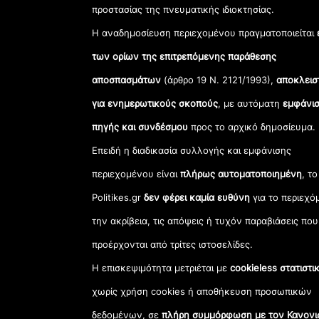
προστασίας της πνευματικής ιδιοκτησίας.
Η αναδημοσίευση περιεχομένου πραγματοποιείται
των ορίων της επιτρεπόμενης παράθεσης
αποσπασμάτων
(άρθρο 19 Ν. 2121/1993),
αποκλεισ
για ενημερωτικούς σκοπούς
, με αυτόματη
εμφάνισ
πηγής και συνδέσμου
προς το αρχικό δημοσίευμα.
Επειδή η διαδικασία συλλογής και εμφάνισης
περιεχομένου είναι
πλήρως αυτοματοποιημένη
, το
Politikes.gr
δεν φέρει καμία ευθύνη
για το περιεχό
την ακρίβεια, τις απόψεις ή τυχόν παραβιάσεις που
προέρχονται από τρίτες ιστοσελίδες.
Η επισκεψιμότητα μετριέται με
cookieless στατιστι
χωρίς χρήση cookies ή αποθήκευση προσωπικών
δεδομένων, σε
πλήρη συμμόρφωση με τον Κανονι