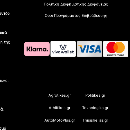
Πολιτική Διαφημιστικής Διαφάνειας
εντός
Όροι Προγράμματος Επιβράβευσης
τικά
η της
OramaMedia Network
μενο,
Agrotikes.gr
Politikes.gr
Athlitikes.gr
Texnologika.gr
κά
,
AutoMotoPlus.gr
Thisishellas.gr
σμό