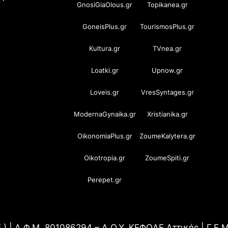
GnosiGiaOlous.gr
Topikanea.gr
GoneisPlus.gr
TourismosPlus.gr
Kultura.gr
TVnea.gr
Loatki.gr
Upnow.gr
Loveis.gr
VresSyntages.gr
ModernaGynaika.gr
Xristianika.gr
OikonomiaPlus.gr
ZoumeKalytera.gr
Oikotropia.gr
ZoumeSpiti.gr
Perepet.gr
.) | Α.Φ.Μ. 801086294 – Δ.Ο.Υ. ΚΕΦΟΔΕ Αττικής | Γ.Ε