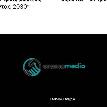
ντας 2030”
Back
To
Top
Εταιρικά Στοιχεία