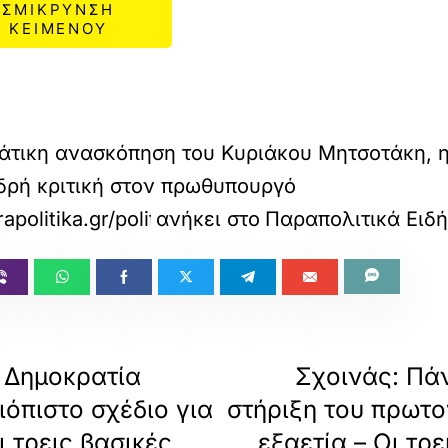
ΣΜΙΚΡΥΝΣΗ
ΚΕΙΜΕΝΟΥ
άτικη ανασκόπηση του Κυριάκου Μητσοτάκη, 
δρή κριτική στον πρωθυπουργό
apolitika.gr/politiki/article/1745452/elas-se-
ανήκει στο
Παραπολιτικά Ειδή
 Δημοκρατία
Σχοινάς: Πάν
ιόπιστο σχέδιο για
στήριξη του πρωτο
 τρεις βασικές
εξαετία – Οι τρ