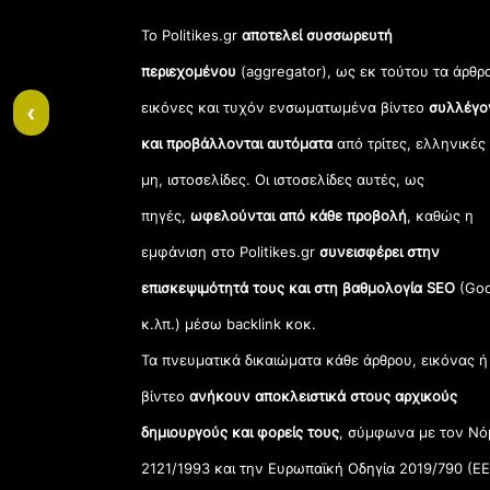
Το Politikes.gr
αποτελεί συσσωρευτή
περιεχομένου
(aggregator), ως εκ τούτου τα άρθρ
‹
εικόνες και τυχόν ενσωματωμένα βίντεο
συλλέγο
και προβάλλονται αυτόματα
από τρίτες, ελληνικές
μη, ιστοσελίδες. Οι ιστοσελίδες αυτές, ως
πηγές,
ωφελούνται από κάθε προβολή
, καθώς η
εμφάνιση στο Politikes.gr
συνεισφέρει στην
επισκεψιμότητά τους και στη βαθμολογία SEO
(Goo
κ.λπ.) μέσω backlink κοκ.
Τα πνευματικά δικαιώματα κάθε άρθρου, εικόνας ή
βίντεο
ανήκουν αποκλειστικά στους αρχικούς
δημιουργούς και φορείς τους
, σύμφωνα με τον Νό
2121/1993 και την Ευρωπαϊκή Οδηγία 2019/790 (ΕΕ