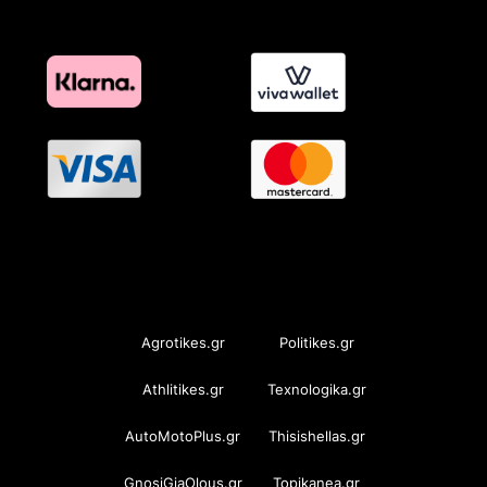
OramaMedia Network
Agrotikes.gr
Politikes.gr
Athlitikes.gr
Texnologika.gr
AutoMotoPlus.gr
Thisishellas.gr
GnosiGiaOlous.gr
Topikanea.gr