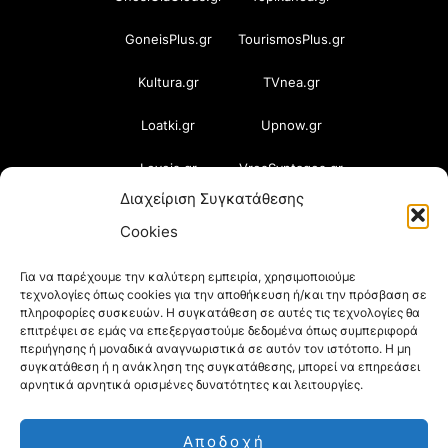
GoneisPlus.gr
TourismosPlus.gr
Kultura.gr
TVnea.gr
Loatki.gr
Upnow.gr
Loveis.gr
VresSyntages.gr
Διαχείριση Συγκατάθεσης
ModernaGynaika.gr
Xristianika.gr
Cookies
OikonomiaPlus.gr
ZoumeKalytera.gr
Για να παρέχουμε την καλύτερη εμπειρία, χρησιμοποιούμε
τεχνολογίες όπως cookies για την αποθήκευση ή/και την πρόσβαση σε
Oikotropia.gr
ZoumeSpiti.gr
πληροφορίες συσκευών. Η συγκατάθεση σε αυτές τις τεχνολογίες θα
επιτρέψει σε εμάς να επεξεργαστούμε δεδομένα όπως συμπεριφορά
Perepet.gr
περιήγησης ή μοναδικά αναγνωριστικά σε αυτόν τον ιστότοπο. Η μη
συγκατάθεση ή η ανάκληση της συγκατάθεσης, μπορεί να επηρεάσει
αρνητικά αρνητικά ορισμένες δυνατότητες και λειτουργίες.
© 2026
Orama Group
(Orama Group Μ.Ι.Κ.Ε.) |
Αποδοχή