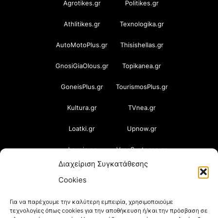
Agrotikes.gr
Politikes.gr
Athlitikes.gr
Texnologika.gr
AutoMotoPlus.gr
Thisishellas.gr
GnosiGiaOlous.gr
Topikanea.gr
GoneisPlus.gr
TourismosPlus.gr
Kultura.gr
TVnea.gr
Loatki.gr
Upnow.gr
Loveis.gr
VresSyntages.gr
Διαχείριση Συγκατάθεσης
ModernaGynaika.gr
Xristianika.gr
Cookies
OikonomiaPlus.gr
ZoumeKalytera.gr
Για να παρέχουμε την καλύτερη εμπειρία, χρησιμοποιούμε
τεχνολογίες όπως cookies για την αποθήκευση ή/και την πρόσβαση σε
Oikotropia.gr
ZoumeSpiti.gr