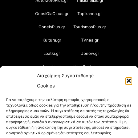
AutoMotoPlus.gr
Thisishellas.gr
GnosiGiaOlous.gr
Topikanea.gr
GoneisPlus.gr
TourismosPlus.gr
Kultura.gr
TVnea.gr
Loatki.gr
Upnow.gr
Loveis.gr
VresSyntages.gr
Διαχείριση Συγκατάθεσης
ModernaGynaika.gr
Xristianika.gr
Cookies
OikonomiaPlus.gr
ZoumeKalytera.gr
Για να παρέχουμε την καλύτερη εμπειρία, χρησιμοποιούμε
τεχνολογίες όπως cookies για την αποθήκευση ή/και την πρόσβαση σε
Oikotropia.gr
ZoumeSpiti.gr
πληροφορίες συσκευών. Η συγκατάθεση σε αυτές τις τεχνολογίες θα
επιτρέψει σε εμάς να επεξεργαστούμε δεδομένα όπως συμπεριφορά
Perepet.gr
περιήγησης ή μοναδικά αναγνωριστικά σε αυτόν τον ιστότοπο. Η μη
συγκατάθεση ή η ανάκληση της συγκατάθεσης, μπορεί να επηρεάσει
αρνητικά αρνητικά ορισμένες δυνατότητες και λειτουργίες.