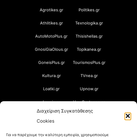
Agrotikes.gr
Politikes.gr
Athlitikes.gr
Texnologika.gr
AutoMotoPlus.gr
Thisishellas.gr
GnosiGiaOlous.gr
Topikanea.gr
GoneisPlus.gr
TourismosPlus.gr
Kultura.gr
TVnea.gr
Loatki.gr
Upnow.gr
Loveis.gr
VresSyntages.gr
Διαχείριση Συγκατάθεσης
ModernaGynaika.gr
Xristianika.gr
Cookies
OikonomiaPlus.gr
ZoumeKalytera.gr
Για να παρέχουμε την καλύτερη εμπειρία, χρησιμοποιούμε