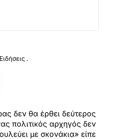
kopisi-gpo-gia-ta-parapolitika-edoni-kritiki-s
Ειδήσεις
.
»
ΕΠΟΜΕΝΟ
ρας δεν θα έρθει δεύτερος
νας πολιτικός αρχηγός δεν
ουλεύει με σκονάκια» είπε