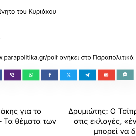
ίνητο του Κυριάκου
ά
.parapolitika.gr/politiki/article/1719934/dimos
ανήκει στο
Παραπολιτικά 
άκης για το
Δρυμιώτης: Ο Τσίπ
– Τα θέματα των
στις εκλογές, «έ
μπορεί να δ