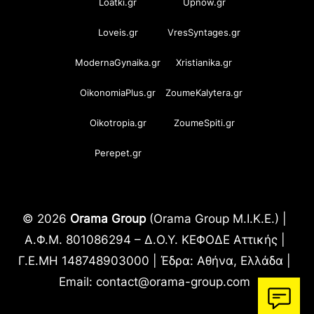
Loatki.gr
Upnow.gr
Loveis.gr
VresSyntages.gr
ModernaGynaika.gr
Xristianika.gr
OikonomiaPlus.gr
ZoumeKalytera.gr
Oikotropia.gr
ZoumeSpiti.gr
Perepet.gr
© 2026
Orama Group
(Orama Group Μ.Ι.Κ.Ε.) |
Α.Φ.Μ. 801086294 – Δ.Ο.Υ. ΚΕΦΟΔΕ Αττικής |
Γ.Ε.ΜΗ 148748903000 | Έδρα: Αθήνα, Ελλάδα |
Email: contact@orama-group.com