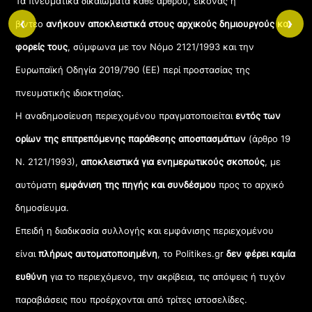
Τα πνευματικά δικαιώματα κάθε άρθρου, εικόνας ή
‹
›
βίντεο
ανήκουν αποκλειστικά στους αρχικούς δημιουργούς και
φορείς τους
, σύμφωνα με τον Νόμο 2121/1993 και την
Ευρωπαϊκή Οδηγία 2019/790 (ΕΕ) περί προστασίας της
πνευματικής ιδιοκτησίας.
Η αναδημοσίευση περιεχομένου πραγματοποιείται
εντός των
ορίων της επιτρεπόμενης παράθεσης αποσπασμάτων
(άρθρο 19
Ν. 2121/1993),
αποκλειστικά για ενημερωτικούς σκοπούς
, με
αυτόματη
εμφάνιση της πηγής και συνδέσμου
προς το αρχικό
δημοσίευμα.
Επειδή η διαδικασία συλλογής και εμφάνισης περιεχομένου
είναι
πλήρως αυτοματοποιημένη
, το Politikes.gr
δεν φέρει καμία
ευθύνη
για το περιεχόμενο, την ακρίβεια, τις απόψεις ή τυχόν
παραβιάσεις που προέρχονται από τρίτες ιστοσελίδες.