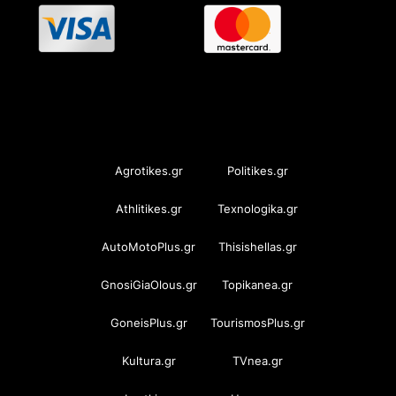
OramaMedia Network
Agrotikes.gr
Politikes.gr
Athlitikes.gr
Texnologika.gr
AutoMotoPlus.gr
Thisishellas.gr
GnosiGiaOlous.gr
Topikanea.gr
GoneisPlus.gr
TourismosPlus.gr
Kultura.gr
TVnea.gr