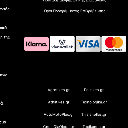
εντός
Όροι Προγράμματος Επιβράβευσης
τικά
η της
OramaMedia Network
μενο,
Agrotikes.gr
Politikes.gr
Athlitikes.gr
Texnologika.gr
κά
,
AutoMotoPlus.gr
Thisishellas.gr
σμό
GnosiGiaOlous.gr
Topikanea.gr