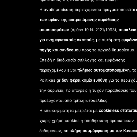
Η αναδημοσίευση περιεχομένου πραγματοποιείται
των ορίων της επιτρεπόμενης παράθεσης
αποσπασμάτων
(άρθρο 19 Ν. 2121/1993),
αποκλεισ
για ενημερωτικούς σκοπούς
, με αυτόματη
εμφάνισ
πηγής και συνδέσμου
προς το αρχικό δημοσίευμα.
Επειδή η διαδικασία συλλογής και εμφάνισης
περιεχομένου είναι
πλήρως αυτοματοποιημένη
, το
Politikes.gr
δεν φέρει καμία ευθύνη
για το περιεχό
την ακρίβεια, τις απόψεις ή τυχόν παραβιάσεις που
προέρχονται από τρίτες ιστοσελίδες.
Η επισκεψιμότητα μετριέται με
cookieless στατιστι
χωρίς χρήση cookies ή αποθήκευση προσωπικών
δεδομένων, σε
πλήρη συμμόρφωση με τον Κανονι