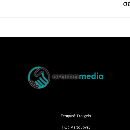
σ
Back
To
Top
Εταιρικά Στοιχεία
Πώς Λειτουργεί