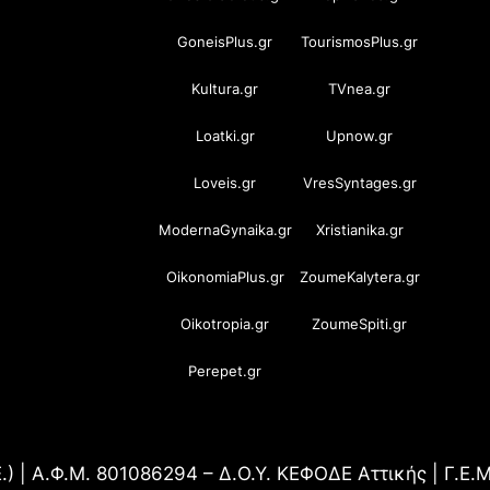
GoneisPlus.gr
TourismosPlus.gr
Kultura.gr
TVnea.gr
Loatki.gr
Upnow.gr
Loveis.gr
VresSyntages.gr
ModernaGynaika.gr
Xristianika.gr
OikonomiaPlus.gr
ZoumeKalytera.gr
Oikotropia.gr
ZoumeSpiti.gr
Perepet.gr
.) | Α.Φ.Μ. 801086294 – Δ.Ο.Υ. ΚΕΦΟΔΕ Αττικής | Γ.Ε