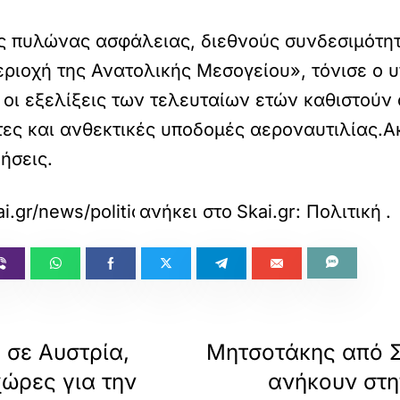
ος πυλώνας ασφάλειας, διεθνούς συνδεσιμότητ
εριοχή της Ανατολικής Μεσογείου», τόνισε 
οι εξελίξεις των τελευταίων ετών καθιστούν 
τες και ανθεκτικές υποδομές αεροναυτιλίας.Α
ήσεις.
i.gr/news/politics/dimas-se-ekseliksi-i-megaly
ανήκει στο
Skai.gr: Πολιτική
.
 σε Αυστρία,
Μητσοτάκης από Σ
ώρες για την
ανήκουν στη