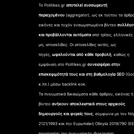
Το Politikes.gr
αποτελεί συσσωρευτή
περιεχομένου
(aggregator), ως εκ τούτου τα άρθρ
εικόνες και τυχόν ενσωματωμένα βίντεο
συλλέγο
και προβάλλονται αυτόματα
από τρίτες, ελληνικές
μη, ιστοσελίδες. Οι ιστοσελίδες αυτές, ως
πηγές,
ωφελούνται από κάθε προβολή
, καθώς η
εμφάνιση στο Politikes.gr
συνεισφέρει στην
επισκεψιμότητά τους και στη βαθμολογία SEO
(Goo
κ.λπ.) μέσω backlink κοκ.
Τα πνευματικά δικαιώματα κάθε άρθρου, εικόνας ή
βίντεο
ανήκουν αποκλειστικά στους αρχικούς
δημιουργούς και φορείς τους
, σύμφωνα με τον Νό
2121/1993 και την Ευρωπαϊκή Οδηγία 2019/790 (ΕΕ
προστασίας της πνευματικής ιδιοκτησίας.