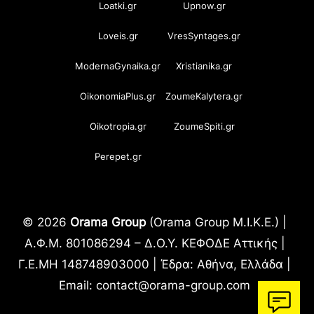
Loatki.gr
Upnow.gr
Loveis.gr
VresSyntages.gr
ModernaGynaika.gr
Xristianika.gr
OikonomiaPlus.gr
ZoumeKalytera.gr
Oikotropia.gr
ZoumeSpiti.gr
Perepet.gr
© 2026
Orama Group
(Orama Group Μ.Ι.Κ.Ε.) |
Α.Φ.Μ. 801086294 – Δ.Ο.Υ. ΚΕΦΟΔΕ Αττικής |
Γ.Ε.ΜΗ 148748903000 | Έδρα: Αθήνα, Ελλάδα |
Email: contact@orama-group.com