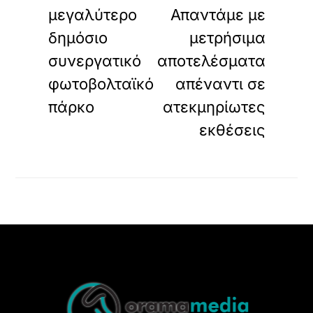
μεγαλύτερο
Απαντάμε με
δημόσιο
μετρήσιμα
συνεργατικό
αποτελέσματα
φωτοβολταϊκό
απέναντι σε
πάρκο
ατεκμηρίωτες
εκθέσεις
Back
To
Top