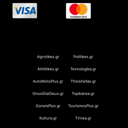
OramaMedia Network
Agrotikes.gr
Politikes.gr
Athlitikes.gr
Texnologika.gr
AutoMotoPlus.gr
Thisishellas.gr
GnosiGiaOlous.gr
Topikanea.gr
GoneisPlus.gr
TourismosPlus.gr
Kultura.gr
TVnea.gr