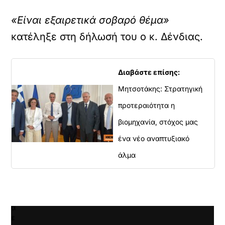
X /
TWITTER
«Είναι εξαιρετικά σοβαρό θέμα»
ρτωση
κατέληξε στη δήλωσή του ο κ. Δένδιας.
ατωμένου
εχομένου
Διαβάστε επίσης:
Κ
ά
Μητσοτάκης: Στρατηγική
ν
προτεραιότητα η
τ
ε
βιομηχανία, στόχος μας
κ
λ
ένα νέο αναπτυξιακό
ι
άλμα
κ
γ
ι
α
ν
α
ε