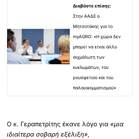
α
Διαβάστε επίσης:
υ
Στην ΑΑΔΕ ο
τ
ό
Μητσοτάκης για το
τ
ο
myAGRO: «Η χώρα δεν
ε
μπορεί να είναι άλλο
ν
σ
αιχμάλωτη των
ω
μ
κυκλωμάτων, του
α
ρουσφετιού και του
τ
ω
παλαιοκομματισμού»
μ
έ
ν
ο
π
ε
Ο κ. Γεραπετρίτης έκανε λόγο για
«μια
ρ
ιδιαίτερα σοβαρή εξέλιξη»,
ι