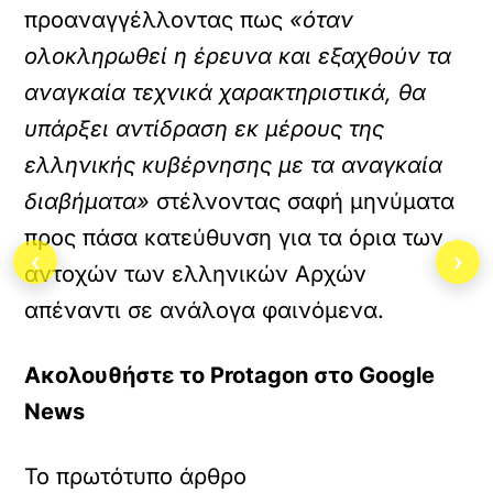
ε
προαναγγέλλοντας πως
«όταν
χ
ολοκληρωθεί η έρευνα και εξαχθούν τα
ό
μ
αναγκαία τεχνικά χαρακτηριστικά, θα
ε
ν
υπάρξει αντίδραση εκ μέρους της
ο
ελληνικής κυβέρνησης με τα αναγκαία
.
διαβήματα»
στέλνοντας σαφή μηνύματα
προς πάσα κατεύθυνση για τα όρια των
‹
›
αντοχών των ελληνικών Αρχών
απέναντι σε ανάλογα φαινόμενα.
Ακολουθήστε το Protagon στο Google
News
Το πρωτότυπο άρθρο