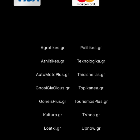
OramaMedia Network
Agrotikes.gr
Politikes.gr
Athlitikes.gr
Texnologika.gr
AutoMotoPlus.gr
Thisishellas.gr
GnosiGiaOlous.gr
Topikanea.gr
GoneisPlus.gr
TourismosPlus.gr
Kultura.gr
TVnea.gr
Loatki.gr
Upnow.gr