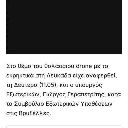
π
ι
τ
ρ
έ
ψ
ε
τ
ε
κ
α
ι
Στο θέμα του θαλάσσιου drone με τα
ν
εκρηκτικά στη Λευκάδα είχε αναφερθεί,
α
φ
τη Δευτέρα (11.05), και ο υπουργός
ο
ρ
Εξωτερικών, Γιώργος Γεραπετρίτης, κατά
τ
το Συμβούλιο Εξωτερικών Υποθέσεων
ώ
σ
στις Βρυξέλλες.
ε
τ
ε