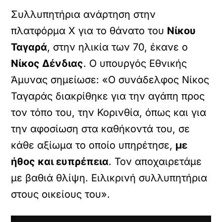
Συλλυπητήρια ανάρτηση στην
X /
TWITTER
πλατφόρμα X για το θάνατο του
Νίκου
ρτωση
Ταγαρά
, στην ηλικία των 70, έκανε ο
ατωμένου
Νίκος Δένδιας
. Ο υπουργός Εθνικής
εχομένου
Άμυνας σημείωσε: «Ο συνάδελφος Νίκος
Κ
Ταγαράς διακρίθηκε για την αγάπη προς
ά
ν
τον τόπο του, την Κορινθία, όπως και για
τ
την αφοσίωση στα καθήκοντά του, σε
ε
κ
κάθε αξίωμα το οποίο υπηρέτησε,
με
λ
ι
ήθος και ευπρέπεια
. Τον αποχαιρετάμε
κ
με βαθιά θλίψη. Ειλικρινή συλλυπητήρια
γ
ι
στους οικείους του».
α
ν
α