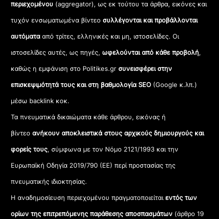
περιεχομένου
(aggregator), ως εκ τούτου τα άρθρα, εικόνες και
τυχόν ενσωματωμένα βίντεο
συλλέγονται και προβάλλονται
αυτόματα
από τρίτες, ελληνικές και μη, ιστοσελίδες. Οι
ιστοσελίδες αυτές, ως πηγές,
ωφελούνται από κάθε προβολή
,
καθώς η εμφάνιση στο Politikes.gr
συνεισφέρει στην
επισκεψιμότητά τους και στη βαθμολογία SEO
(Google κ.λπ.)
μέσω backlink κοκ.
Τα πνευματικά δικαιώματα κάθε άρθρου, εικόνας ή
βίντεο
ανήκουν αποκλειστικά στους αρχικούς δημιουργούς και
φορείς τους
, σύμφωνα με τον Νόμο 2121/1993 και την
Ευρωπαϊκή Οδηγία 2019/790 (ΕΕ) περί προστασίας της
πνευματικής ιδιοκτησίας.
Η αναδημοσίευση περιεχομένου πραγματοποιείται
εντός των
ορίων της επιτρεπόμενης παράθεσης αποσπασμάτων
(άρθρο 19