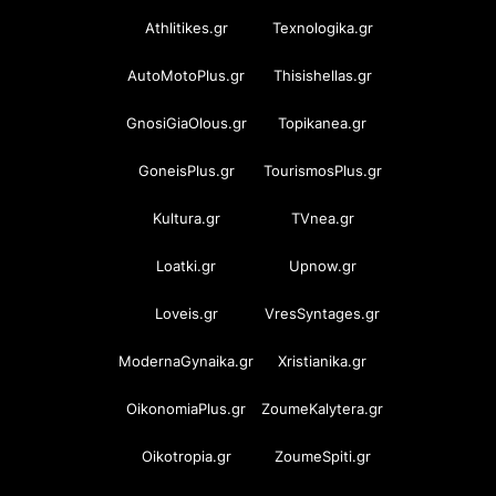
Athlitikes.gr
Texnologika.gr
AutoMotoPlus.gr
Thisishellas.gr
GnosiGiaOlous.gr
Topikanea.gr
GoneisPlus.gr
TourismosPlus.gr
Kultura.gr
TVnea.gr
Loatki.gr
Upnow.gr
Loveis.gr
VresSyntages.gr
ModernaGynaika.gr
Xristianika.gr
OikonomiaPlus.gr
ZoumeKalytera.gr
Oikotropia.gr
ZoumeSpiti.gr