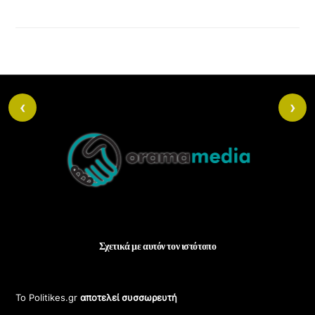
ι
ε
χ
ό
μ
ε
ν
‹
›
ο
Back
.
To
Top
Σχετικά με αυτόν τον ιστότοπο
Το Politikes.gr
αποτελεί συσσωρευτή