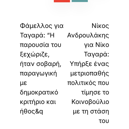
τ
ε
α
«
»
ΠΡΟΗΓΟΥΜΕΝΟ
ΕΠΟΜΕΝΟ
υ
τ
Φάμελλος για
Νίκος
ό
Ταγαρά: “Η
Ανδρουλάκης
τ
ο
παρουσία του
για Νίκο
ε
ν
ξεχώριζε,
Ταγαρά:
σ
ήταν σοβαρή,
Υπήρξε ένας
ω
μ
παραγωγική
μετριοπαθής
α
τ
με
πολιτικός που
ω
δημοκρατικό
τίμησε το
μ
έ
κριτήριο και
Κοινοβούλιο
ν
ο
ήθος&q
με τη στάση
π
του
ε
ρ