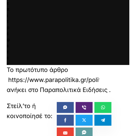
ε
π
ι
τ
ρ
έ
ψ
ε
τ
ε
κ
Το πρωτότυπο άρθρο
α
ι
https://www.parapolitika.gr/politiki/article
ν
α
ανήκει στο
Παραπολιτικά Ειδήσεις
.
φ
ο
ρ
τ
ώ
σ
ε