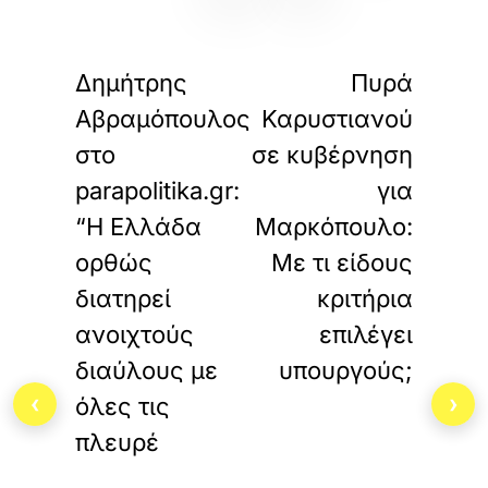
«
»
ΠΡΟΗΓΟΥΜΕΝΟ
ΕΠΟΜΕΝΟ
Δημήτρης
Πυρά
Αβραμόπουλος
Καρυστιανού
στο
σε κυβέρνηση
parapolitika.gr:
για
“Η Ελλάδα
Μαρκόπουλο:
ορθώς
Με τι είδους
διατηρεί
κριτήρια
ανοιχτούς
επιλέγει
διαύλους με
υπουργούς;
‹
›
όλες τις
πλευρέ