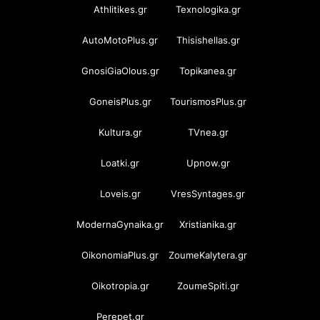
Athlitikes.gr
Texnologika.gr
AutoMotoPlus.gr
Thisishellas.gr
GnosiGiaOlous.gr
Topikanea.gr
GoneisPlus.gr
TourismosPlus.gr
Kultura.gr
TVnea.gr
Loatki.gr
Upnow.gr
Loveis.gr
VresSyntages.gr
ModernaGynaika.gr
Xristianika.gr
OikonomiaPlus.gr
ZoumeKalytera.gr
Oikotropia.gr
ZoumeSpiti.gr
Perepet.gr