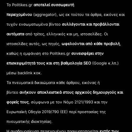
Το Politikes.gr
αποτελεί συσσωρευτή
περιεχομένου
(aggregator), ως εκ τούτου τα άρθρα, εικόνες και
τυχόν ενσωματωμένα βίντεο
συλλέγονται και προβάλλονται
αυτόματα
από τρίτες, ελληνικές και μη, ιστοσελίδες. Οι
ιστοσελίδες αυτές, ως πηγές,
ωφελούνται από κάθε προβολή
,
καθώς η εμφάνιση στο Politikes.gr
συνεισφέρει στην
επισκεψιμότητά τους και στη βαθμολογία SEO
(Google κ.λπ.)
μέσω backlink κοκ.
Τα πνευματικά δικαιώματα κάθε άρθρου, εικόνας ή
βίντεο
ανήκουν αποκλειστικά στους αρχικούς δημιουργούς και
φορείς τους
, σύμφωνα με τον Νόμο 2121/1993 και την
Ευρωπαϊκή Οδηγία 2019/790 (ΕΕ) περί προστασίας της
πνευματικής ιδιοκτησίας.
Η αναδημοσίευση περιεχομένου πραγματοποιείται
εντός των