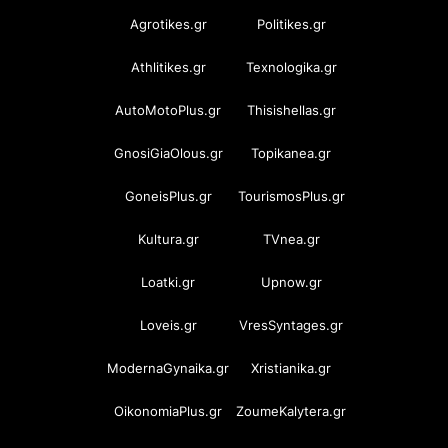
Agrotikes.gr
Politikes.gr
Athlitikes.gr
Texnologika.gr
AutoMotoPlus.gr
Thisishellas.gr
GnosiGiaOlous.gr
Topikanea.gr
GoneisPlus.gr
TourismosPlus.gr
Kultura.gr
TVnea.gr
Loatki.gr
Upnow.gr
Loveis.gr
VresSyntages.gr
ModernaGynaika.gr
Xristianika.gr
OikonomiaPlus.gr
ZoumeKalytera.gr