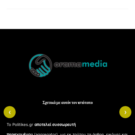
Back
To
Top
Σχετικά με αυτόν τον ιστότοπο
‹
›
Το Politikes.gr
αποτελεί συσσωρευτή
περιεχομένου
(aggregator), ως εκ τούτου τα άρθρα, εικόνες και