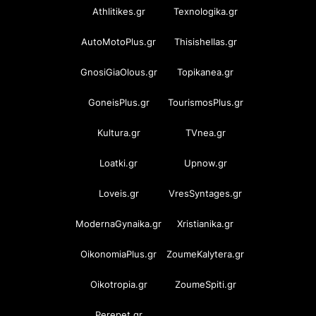
Athlitikes.gr
Texnologika.gr
AutoMotoPlus.gr
Thisishellas.gr
GnosiGiaOlous.gr
Topikanea.gr
GoneisPlus.gr
TourismosPlus.gr
Kultura.gr
TVnea.gr
Loatki.gr
Upnow.gr
Loveis.gr
VresSyntages.gr
ModernaGynaika.gr
Xristianika.gr
OikonomiaPlus.gr
ZoumeKalytera.gr
Oikotropia.gr
ZoumeSpiti.gr
Perepet.gr