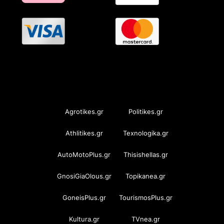
OramaMedia Network
Agrotikes.gr
Politikes.gr
Athlitikes.gr
Texnologika.gr
AutoMotoPlus.gr
Thisishellas.gr
GnosiGiaOlous.gr
Topikanea.gr
GoneisPlus.gr
TourismosPlus.gr
Kultura.gr
TVnea.gr