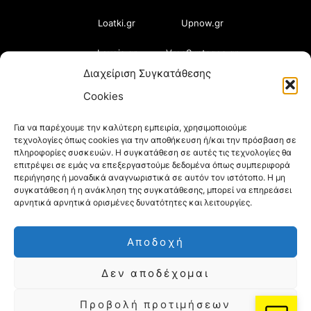
Loatki.gr
Upnow.gr
Loveis.gr
VresSyntages.gr
Διαχείριση Συγκατάθεσης
ModernaGynaika.gr
Xristianika.gr
Cookies
OikonomiaPlus.gr
ZoumeKalytera.gr
Για να παρέχουμε την καλύτερη εμπειρία, χρησιμοποιούμε
τεχνολογίες όπως cookies για την αποθήκευση ή/και την πρόσβαση σε
Oikotropia.gr
ZoumeSpiti.gr
πληροφορίες συσκευών. Η συγκατάθεση σε αυτές τις τεχνολογίες θα
επιτρέψει σε εμάς να επεξεργαστούμε δεδομένα όπως συμπεριφορά
Perepet.gr
περιήγησης ή μοναδικά αναγνωριστικά σε αυτόν τον ιστότοπο. Η μη
συγκατάθεση ή η ανάκληση της συγκατάθεσης, μπορεί να επηρεάσει
αρνητικά αρνητικά ορισμένες δυνατότητες και λειτουργίες.
© 2026
Orama Group
(Orama Group Μ.Ι.Κ.Ε.) |
Αποδοχή
Α.Φ.Μ. 801086294 – Δ.Ο.Υ. ΚΕΦΟΔΕ Αττικής |
Δεν αποδέχομαι
Γ.Ε.ΜΗ 148748903000 | Έδρα: Αθήνα, Ελλάδα |
Email: contact@orama-group.com
Προβολή προτιμήσεων