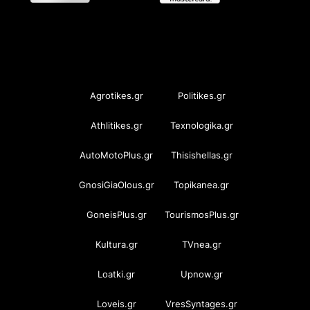
OramaMedia Network
Agrotikes.gr
Politikes.gr
Athlitikes.gr
Texnologika.gr
AutoMotoPlus.gr
Thisishellas.gr
GnosiGiaOlous.gr
Topikanea.gr
GoneisPlus.gr
TourismosPlus.gr
Kultura.gr
TVnea.gr
Loatki.gr
Upnow.gr
Loveis.gr
VresSyntages.gr