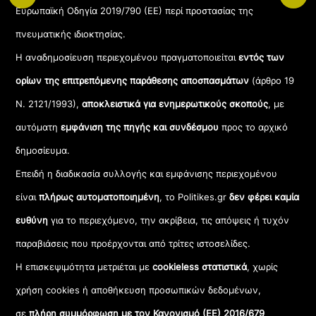
Ευρωπαϊκή Οδηγία 2019/790 (ΕΕ) περί προστασίας της
πνευματικής ιδιοκτησίας.
Η αναδημοσίευση περιεχομένου πραγματοποιείται
εντός των
ορίων της επιτρεπόμενης παράθεσης αποσπασμάτων
(άρθρο 19
Ν. 2121/1993),
αποκλειστικά για ενημερωτικούς σκοπούς
, με
αυτόματη
εμφάνιση της πηγής και συνδέσμου
προς το αρχικό
δημοσίευμα.
Επειδή η διαδικασία συλλογής και εμφάνισης περιεχομένου
είναι
πλήρως αυτοματοποιημένη
, το Politikes.gr
δεν φέρει καμία
ευθύνη
για το περιεχόμενο, την ακρίβεια, τις απόψεις ή τυχόν
παραβιάσεις που προέρχονται από τρίτες ιστοσελίδες.
Η επισκεψιμότητα μετριέται με
cookieless στατιστικά
, χωρίς
χρήση cookies ή αποθήκευση προσωπικών δεδομένων,
σε
πλήρη συμμόρφωση με τον Κανονισμό (ΕΕ) 2016/679