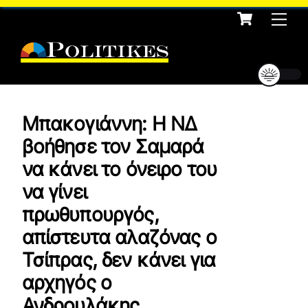
Cart
Skip
Me
to
content
Μπακογιάννη: Η ΝΔ
βοήθησε τον Σαμαρά
να κάνει το όνειρο του
να γίνει
πρωθυπουργός,
απίστευτα αλαζόνας ο
Τσίπρας, δεν κάνει για
αρχηγός ο
Ανδρουλάκης