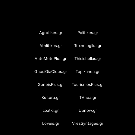
OramaMedia Network
Agrotikes.gr
Politikes.gr
Athlitikes.gr
Texnologika.gr
AutoMotoPlus.gr
Thisishellas.gr
GnosiGiaOlous.gr
Topikanea.gr
GoneisPlus.gr
TourismosPlus.gr
Kultura.gr
TVnea.gr
Loatki.gr
Upnow.gr
Loveis.gr
VresSyntages.gr