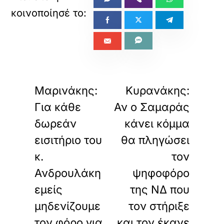
«
»
ΠΡΟΗΓΟΥΜΕΝΟ
ΕΠΟΜΕΝΟ
Μαρινάκης:
Κυρανάκης:
Για κάθε
Αν ο Σαμαράς
δωρεάν
κάνει κόμμα
εισιτήριο του
θα πληγώσει
κ.
τον
Ανδρουλάκη
ψηφοφόρο
εμείς
της ΝΔ που
μηδενίζουμε
τον στήριξε
τον φόρο για
και τον έκανε