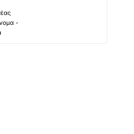
τέας
νομα -
α