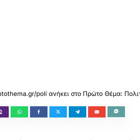
tothema.gr/politics/article/1819001/apo-ti-the
ανήκει στο
Πρώτο Θέμα: Πολι