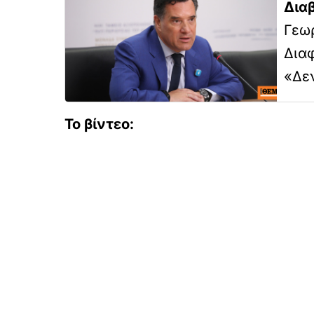
Δια
Γεωρ
Διαφ
«Δεν
Το βίντεο: