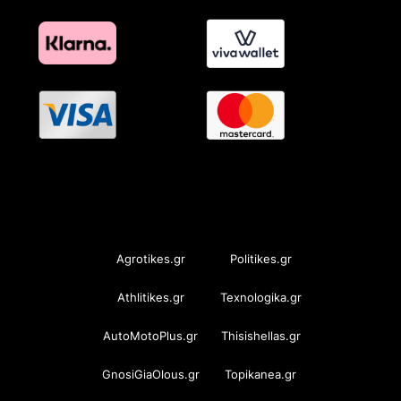
OramaMedia Network
Agrotikes.gr
Politikes.gr
Athlitikes.gr
Texnologika.gr
AutoMotoPlus.gr
Thisishellas.gr
GnosiGiaOlous.gr
Topikanea.gr