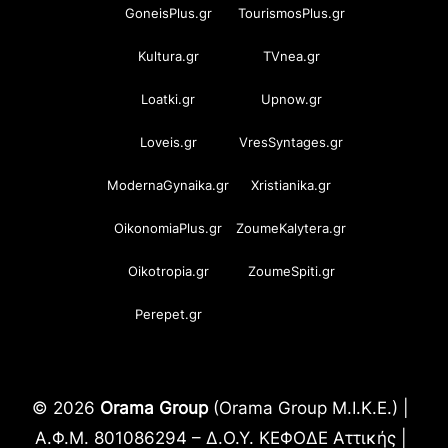
GoneisPlus.gr
TourismosPlus.gr
Kultura.gr
TVnea.gr
Loatki.gr
Upnow.gr
Loveis.gr
VresSyntages.gr
ModernaGynaika.gr
Xristianika.gr
OikonomiaPlus.gr
ZoumeKalytera.gr
Oikotropia.gr
ZoumeSpiti.gr
Perepet.gr
© 2026
Orama Group
(Orama Group Μ.Ι.Κ.Ε.) |
Α.Φ.Μ. 801086294 – Δ.Ο.Υ. ΚΕΦΟΔΕ Αττικής |