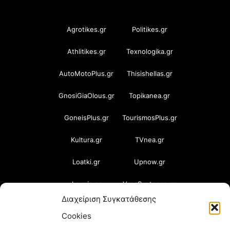
OramaMedia Network
Agrotikes.gr
Politikes.gr
Athlitikes.gr
Texnologika.gr
AutoMotoPlus.gr
Thisishellas.gr
GnosiGiaOlous.gr
Topikanea.gr
GoneisPlus.gr
TourismosPlus.gr
Kultura.gr
TVnea.gr
Loatki.gr
Upnow.gr
Loveis.gr
VresSyntages.gr
Διαχείριση Συγκατάθεσης
ModernaGynaika.gr
Xristianika.gr
Cookies
OikonomiaPlus.gr
ZoumeKalytera.gr