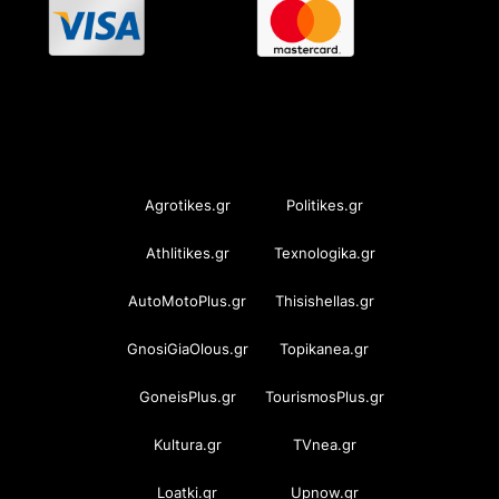
OramaMedia Network
Agrotikes.gr
Politikes.gr
Athlitikes.gr
Texnologika.gr
AutoMotoPlus.gr
Thisishellas.gr
GnosiGiaOlous.gr
Topikanea.gr
GoneisPlus.gr
TourismosPlus.gr
Kultura.gr
TVnea.gr
Loatki.gr
Upnow.gr