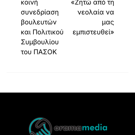
κοινή
«Ζητώ από τη
συνεδρίαση
νεολαία να
βουλευτών
μας
και Πολιτικού
εμπιστευθεί»
Συμβουλίου
του ΠΑΣΟΚ
Back
To
Top