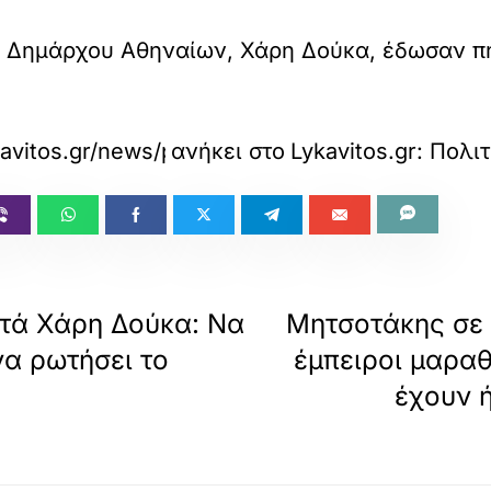
υ Δημάρχου Αθηναίων, Χάρη Δούκα, έδωσαν πη
kavitos.gr/news/politics/aixmes-ypes-kata-dou
ανήκει στο
Lykavitos.gr: Πολιτ
τά Χάρη Δούκα: Να
Μητσοτάκης σε 
να ρωτήσει το
έμπειροι μαρα
έχουν 