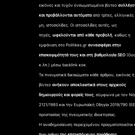
εικόνες και τυχόν ενσωματωμένα βίντεο
συλλέγο
και προβάλλονται αυτόματα
από τρίτες, ελληνικές
μη, ιστοσελίδες. Οι ιστοσελίδες αυτές, ως
πηγές,
ωφελούνται από κάθε προβολή
, καθώς η
εμφάνιση στο Politikes.gr
συνεισφέρει στην
επισκεψιμότητά τους και στη βαθμολογία SEO
(Goo
κ.λπ.) μέσω backlink κοκ.
Τα πνευματικά δικαιώματα κάθε άρθρου, εικόνας ή
βίντεο
ανήκουν αποκλειστικά στους αρχικούς
δημιουργούς και φορείς τους
, σύμφωνα με τον Νό
2121/1993 και την Ευρωπαϊκή Οδηγία 2019/790 (ΕΕ
προστασίας της πνευματικής ιδιοκτησίας.
Η αναδημοσίευση περιεχομένου πραγματοποιείται
των ορίων της επιτρεπόμενης παράθεσης