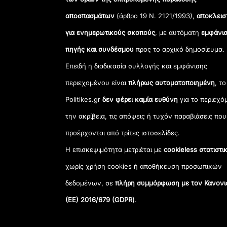
αποσπασμάτων
(άρθρο 19 Ν. 2121/1993),
αποκλεισ
για ενημερωτικούς σκοπούς
, με αυτόματη
εμφάνισ
πηγής και συνδέσμου
προς το αρχικό δημοσίευμα.
Επειδή η διαδικασία συλλογής και εμφάνισης
περιεχομένου είναι
πλήρως αυτοματοποιημένη
, το
Politikes.gr
δεν φέρει καμία ευθύνη
για το περιεχό
την ακρίβεια, τις απόψεις ή τυχόν παραβιάσεις που
προέρχονται από τρίτες ιστοσελίδες.
Η επισκεψιμότητα μετριέται με
cookieless στατιστι
χωρίς χρήση cookies ή αποθήκευση προσωπικών
δεδομένων, σε
πλήρη συμμόρφωση με τον Κανονι
(ΕΕ) 2016/679 (GDPR)
.