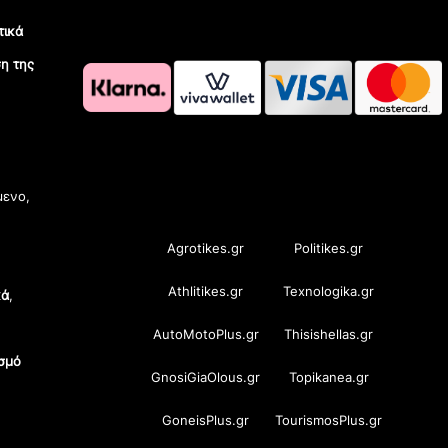
τικά
η της
OramaMedia Network
μενο,
Agrotikes.gr
Politikes.gr
Athlitikes.gr
Texnologika.gr
κά
,
AutoMotoPlus.gr
Thisishellas.gr
σμό
GnosiGiaOlous.gr
Topikanea.gr
GoneisPlus.gr
TourismosPlus.gr