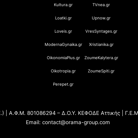
Kultura.gr
TVnea.gr
Loatki.gr
Upnow.gr
Loveis.gr
VresSyntages.gr
ModernaGynaika.gr
Xristianika.gr
OikonomiaPlus.gr
ZoumeKalytera.gr
Oikotropia.gr
ZoumeSpiti.gr
Perepet.gr
.) | Α.Φ.Μ. 801086294 – Δ.Ο.Υ. ΚΕΦΟΔΕ Αττικής | Γ.Ε
Email: contact@orama-group.com