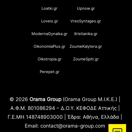
Loatki.gr
Upnow.gr
Loveis.gr
VresSyntages.gr
ModernaGynaika.gr
Xristianika.gr
OikonomiaPlus.gr
ZoumeKalytera.gr
Oikotropia.gr
ZoumeSpiti.gr
Perepet.gr
© 2026
Orama Group
(Orama Group Μ.Ι.Κ.Ε.) |
Α.Φ.Μ. 801086294 – Δ.Ο.Υ. ΚΕΦΟΔΕ Αττικής |
Γ.Ε.ΜΗ 148748903000 | Έδρα: Αθήνα, Ελλάδα |
Email: contact@orama-group.com