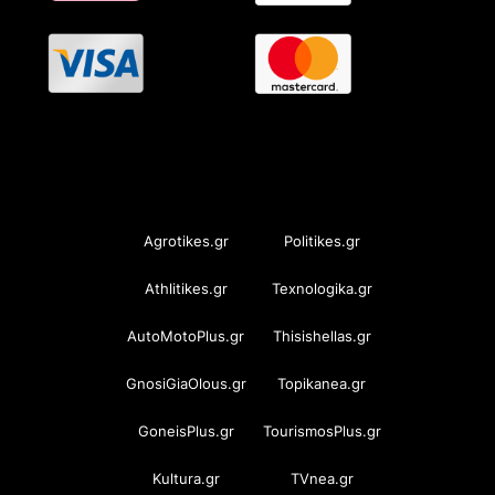
OramaMedia Network
Agrotikes.gr
Politikes.gr
Athlitikes.gr
Texnologika.gr
AutoMotoPlus.gr
Thisishellas.gr
GnosiGiaOlous.gr
Topikanea.gr
GoneisPlus.gr
TourismosPlus.gr
Kultura.gr
TVnea.gr