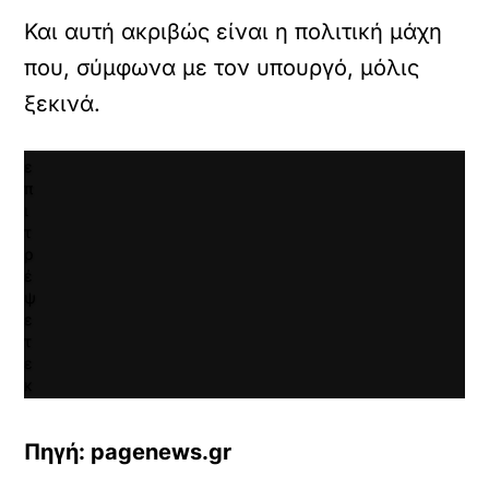
ι
Και αυτή ακριβώς είναι η πολιτική μάχη
κ
γ
που, σύμφωνα με τον υπουργό, μόλις
ι
ξεκινά.
α
ν
α
ε
π
ι
τ
ρ
έ
ψ
ε
τ
ε
κ
α
ι
Πηγή: pagenews.gr
ν
α