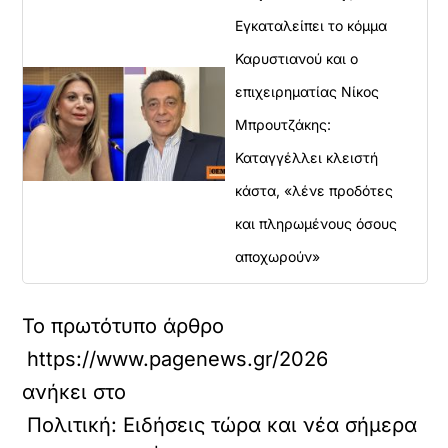
μ
Εγκαταλείπει το κόμμα
έ
ν
Καρυστιανού και ο
ο
επιχειρηματίας Νίκος
π
ε
Μπρουτζάκης:
ρ
ι
Καταγγέλλει κλειστή
ε
κάστα, «λένε προδότες
χ
ό
και πληρωμένους όσους
μ
αποχωρούν»
ε
ν
ο
.
Το πρωτότυπο άρθρο
https://www.pagenews.gr/2026/06/02/politik
ανήκει στο
Πολιτική: Ειδήσεις τώρα και νέα σήμερα