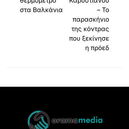
θερμόμετρο
Καρυστιανού
στα Βαλκάνια
– Το
παρασκήνιο
της κόντρας
που ξεκίνησε
η πρόεδ
Back
To
Top