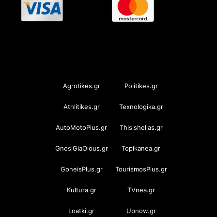
OramaMedia Network
Agrotikes.gr
Politikes.gr
Athlitikes.gr
Texnologika.gr
AutoMotoPlus.gr
Thisishellas.gr
GnosiGiaOlous.gr
Topikanea.gr
GoneisPlus.gr
TourismosPlus.gr
Kultura.gr
TVnea.gr
Loatki.gr
Upnow.gr