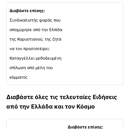
φ
ο
Διαβάστε επίσης:
ρ
τ
Συνδικαλιστής ψαράς που
ώ
αποχώρησε από την Ελπίδα
σ
ε
της Καρυστιανού, της ζητά
τ
ε
να τον προστατέψει:
α
Καταγγέλλει μεθοδευμένη
υ
τ
σπίλωση από μέλη του
ό
τ
κόμματος
ο
ε
ν
Διαβάστε όλες τις τελευταίες Ειδήσεις
σ
ω
από την Ελλάδα και τον Κόσμο
μ
α
τ
Διαβάστε επίσης:
ω