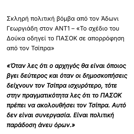
Σκληρή πολιτική βόμβα από τον Άδωνι
Γεωργιάδη στον ΑΝΤ1 – «Το σχέδιο του
Δούκα οδηγεί το ΠΑΣΟΚ σε απορρόφηση
από τον Τσίπρα»
YOUTUBE
«Όταν λες ότι ο αρχηγός θα είναι όποιος
ρτωση
βγει δεύτερος και όταν οι δημοσκοπήσεις
ατωμένου
εχομένου
δείχνουν τον Τσίπρα ισχυρότερο, τότε
στην πραγματικότητα λες ότι το ΠΑΣΟΚ
Κ
ά
πρέπει να ακολουθήσει τον Τσίπρα. Αυτό
ν
τ
δεν είναι συνεργασία. Είναι πολιτική
ε
παράδοση άνευ όρων.»
κ
λ