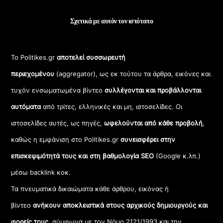
Σχετικά με αυτόν τον ιστότοπο
Το Politikes.gr
αποτελεί συσσωρευτή
περιεχομένου
(aggregator), ως εκ τούτου τα άρθρα, εικόνες και
τυχόν ενσωματωμένα βίντεο
συλλέγονται και προβάλλονται
αυτόματα
από τρίτες, ελληνικές και μη, ιστοσελίδες. Οι
ιστοσελίδες αυτές, ως πηγές,
ωφελούνται από κάθε προβολή
,
καθώς η εμφάνιση στο Politikes.gr
συνεισφέρει στην
επισκεψιμότητά τους και στη βαθμολογία SEO
(Google κ.λπ.)
μέσω backlink κοκ.
Τα πνευματικά δικαιώματα κάθε άρθρου, εικόνας ή
βίντεο
ανήκουν αποκλειστικά στους αρχικούς δημιουργούς και
φορείς τους
, σύμφωνα με τον Νόμο 2121/1993 και την