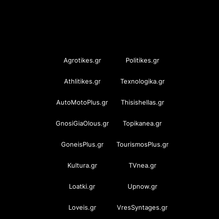
OramaMedia Network
Agrotikes.gr
Politikes.gr
Athlitikes.gr
Texnologika.gr
AutoMotoPlus.gr
Thisishellas.gr
GnosiGiaOlous.gr
Topikanea.gr
GoneisPlus.gr
TourismosPlus.gr
Kultura.gr
TVnea.gr
Loatki.gr
Upnow.gr
Loveis.gr
VresSyntages.gr