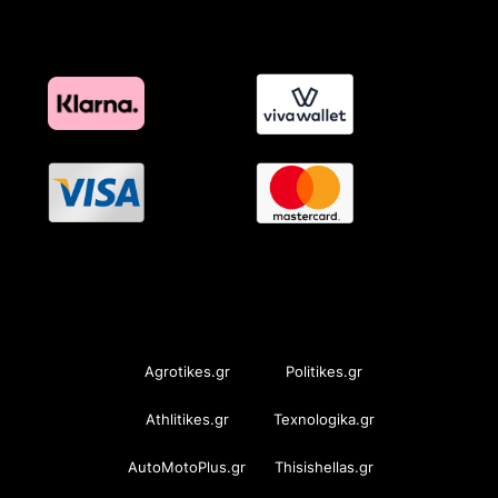
OramaMedia Network
Agrotikes.gr
Politikes.gr
Athlitikes.gr
Texnologika.gr
AutoMotoPlus.gr
Thisishellas.gr