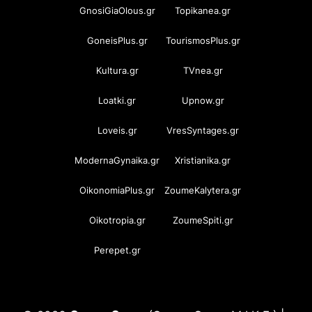
GnosiGiaOlous.gr
Topikanea.gr
GoneisPlus.gr
TourismosPlus.gr
Kultura.gr
TVnea.gr
Loatki.gr
Upnow.gr
Loveis.gr
VresSyntages.gr
ModernaGynaika.gr
Xristianika.gr
OikonomiaPlus.gr
ZoumeKalytera.gr
Oikotropia.gr
ZoumeSpiti.gr
Perepet.gr