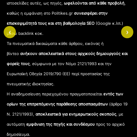
ιστοσελίδες αυτές, ως πηγές,
ωφελούνται από κάθε προβολή
,
καθώς η εμφάνιση στο Politikes.gr
συνεισφέρει στην
επισκεψιμότητά τους και στη βαθμολογία SEO
(Google κ.λπ.)
‹
›
μέσω backlink κοκ.
Τα πνευματικά δικαιώματα κάθε άρθρου, εικόνας ή
βίντεο
ανήκουν αποκλειστικά στους αρχικούς δημιουργούς και
φορείς τους
, σύμφωνα με τον Νόμο 2121/1993 και την
Ευρωπαϊκή Οδηγία 2019/790 (ΕΕ) περί προστασίας της
πνευματικής ιδιοκτησίας.
Η αναδημοσίευση περιεχομένου πραγματοποιείται
εντός των
ορίων της επιτρεπόμενης παράθεσης αποσπασμάτων
(άρθρο 19
Ν. 2121/1993),
αποκλειστικά για ενημερωτικούς σκοπούς
, με
αυτόματη
εμφάνιση της πηγής και συνδέσμου
προς το αρχικό
δημοσίευμα.