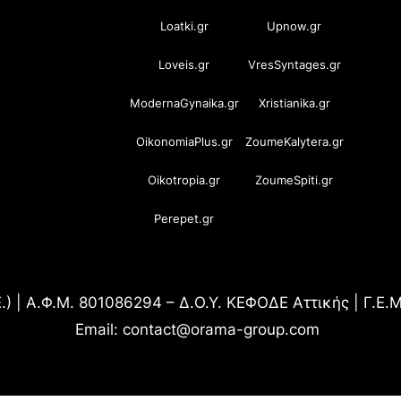
Loatki.gr
Upnow.gr
Loveis.gr
VresSyntages.gr
ModernaGynaika.gr
Xristianika.gr
OikonomiaPlus.gr
ZoumeKalytera.gr
Oikotropia.gr
ZoumeSpiti.gr
Perepet.gr
.) | Α.Φ.Μ. 801086294 – Δ.Ο.Υ. ΚΕΦΟΔΕ Αττικής | Γ.Ε
Email: contact@orama-group.com