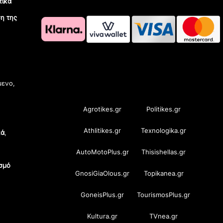
τικά
η της
OramaMedia Network
μενο,
Agrotikes.gr
Politikes.gr
Athlitikes.gr
Texnologika.gr
κά
,
AutoMotoPlus.gr
Thisishellas.gr
σμό
GnosiGiaOlous.gr
Topikanea.gr
GoneisPlus.gr
TourismosPlus.gr
Kultura.gr
TVnea.gr