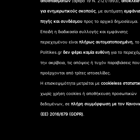
αποσπασμάτων
(άρθρο 19 Ν. 2121/1993),
αποκλεισ
για ενημερωτικούς σκοπούς
, με αυτόματη
εμφάνισ
πηγής και συνδέσμου
προς το αρχικό δημοσίευμα.
Επειδή η διαδικασία συλλογής και εμφάνισης
περιεχομένου είναι
πλήρως αυτοματοποιημένη
, το
Politikes.gr
δεν φέρει καμία ευθύνη
για το περιεχό
την ακρίβεια, τις απόψεις ή τυχόν παραβιάσεις που
προέρχονται από τρίτες ιστοσελίδες.
Η επισκεψιμότητα μετριέται με
cookieless στατιστι
χωρίς χρήση cookies ή αποθήκευση προσωπικών
δεδομένων, σε
πλήρη συμμόρφωση με τον Κανονι
(ΕΕ) 2016/679 (GDPR)
.