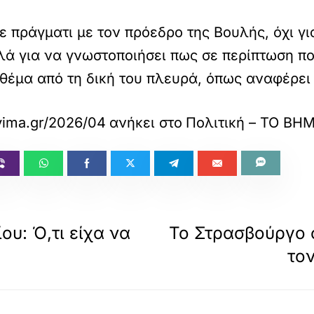
πράγματι με τον πρόεδρο της Βουλής, όχι γι
ά για να γνωστοποιήσει πως σε περίπτωση που
 θέμα από τη δική του πλευρά, όπως αναφέρει
ima.gr/2026/04/16/politics/i-epikoinonia-andro
ανήκει στο
Πολιτική – ΤΟ ΒΗ
ου: Ό,τι είχα να
Το Στρασβούργο σ
τον