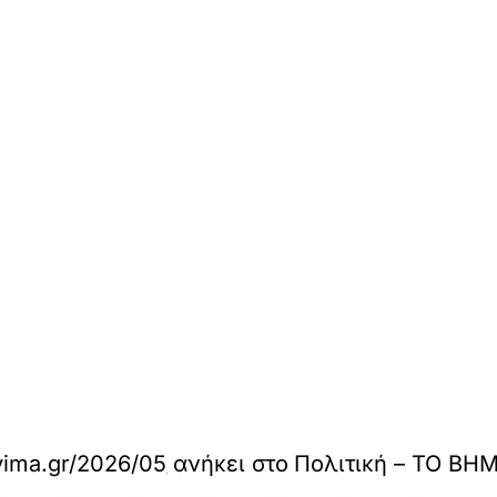
ima.gr/2026/05/28/politics/vouli-aporrifthike-i
ανήκει στο
Πολιτική – ΤΟ ΒΗ