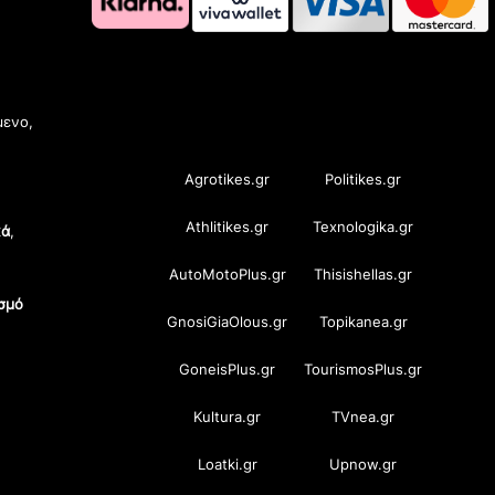
OramaMedia Network
μενο,
Agrotikes.gr
Politikes.gr
Athlitikes.gr
Texnologika.gr
κά
,
AutoMotoPlus.gr
Thisishellas.gr
σμό
GnosiGiaOlous.gr
Topikanea.gr
GoneisPlus.gr
TourismosPlus.gr
Kultura.gr
TVnea.gr
Loatki.gr
Upnow.gr