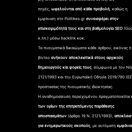
πηγές,
ωφελούνται από κάθε προβολή
, καθώς η
εμφάνιση στο Politikes.gr
συνεισφέρει στην
επισκεψιμότητά τους και στη βαθμολογία SEO
(Goo
κ.λπ.) μέσω backlink κοκ.
Τα πνευματικά δικαιώματα κάθε άρθρου, εικόνας ή
βίντεο
ανήκουν αποκλειστικά στους αρχικούς
δημιουργούς και φορείς τους
, σύμφωνα με τον Νό
2121/1993 και την Ευρωπαϊκή Οδηγία 2019/790 (ΕΕ
προστασίας της πνευματικής ιδιοκτησίας.
Η αναδημοσίευση περιεχομένου πραγματοποιείται
των ορίων της επιτρεπόμενης παράθεσης
αποσπασμάτων
(άρθρο 19 Ν. 2121/1993),
αποκλεισ
για ενημερωτικούς σκοπούς
, με αυτόματη
εμφάνισ