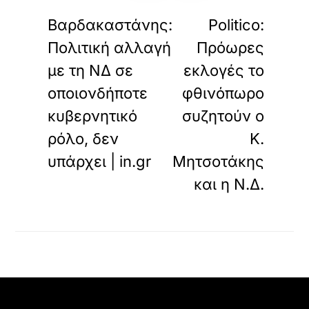
«
»
ΠΡΟΗΓΟΥΜΕΝΟ
ΕΠΟΜΕΝΟ
Βαρδακαστάνης:
Politico:
Πολιτική αλλαγή
Πρόωρες
με τη ΝΔ σε
εκλογές το
οποιονδήποτε
φθινόπωρο
κυβερνητικό
συζητούν ο
ρόλο, δεν
Κ.
υπάρχει | in.gr
Μητσοτάκης
και η Ν.Δ.