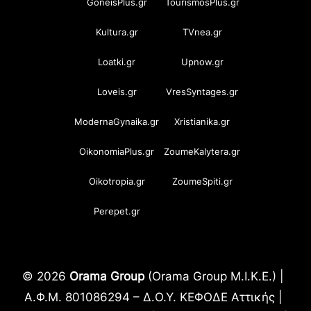
GoneisPlus.gr
TourismosPlus.gr
Kultura.gr
TVnea.gr
Loatki.gr
Upnow.gr
Loveis.gr
VresSyntages.gr
ModernaGynaika.gr
Xristianika.gr
OikonomiaPlus.gr
ZoumeKalytera.gr
Oikotropia.gr
ZoumeSpiti.gr
Perepet.gr
© 2026
Orama Group
(Orama Group Μ.Ι.Κ.Ε.) |
Α.Φ.Μ. 801086294 – Δ.Ο.Υ. ΚΕΦΟΔΕ Αττικής |