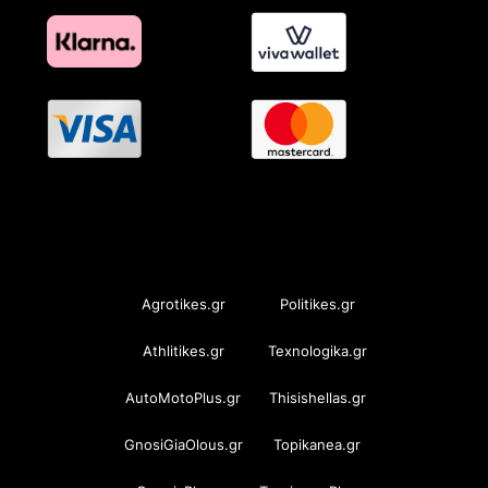
OramaMedia Network
Agrotikes.gr
Politikes.gr
Athlitikes.gr
Texnologika.gr
AutoMotoPlus.gr
Thisishellas.gr
GnosiGiaOlous.gr
Topikanea.gr