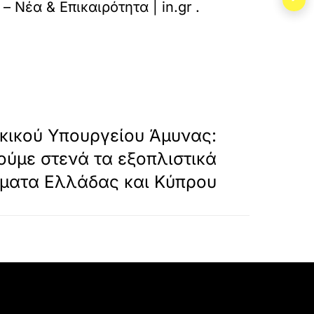
aloume-tin-kyvernisi-na-diasfalisei-tin-amesi-
 – Νέα & Επικαιρότητα | in.gr
.
»
ΕΠΟΜΕΝΟ
κικού Υπουργείου Άμυνας:
ύμε στενά τα εξοπλιστικά
ματα Ελλάδας και Κύπρου