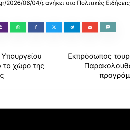
gr/2026/06/04/politics/epikairotita/tsoukalas-k
ανήκει στο
Πολιτικές Ειδήσεις
 Υπουργείου
Εκπρόσωπος τουρ
 το χώρο της
Παρακολουθο
ας
προγράμ