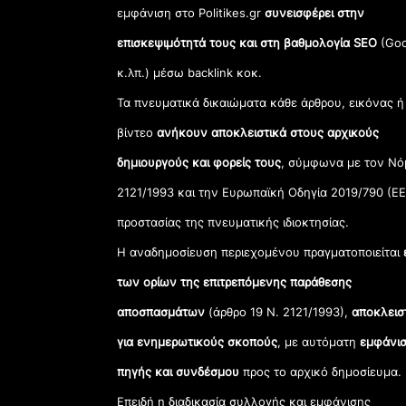
εμφάνιση στο Politikes.gr
συνεισφέρει στην
επισκεψιμότητά τους και στη βαθμολογία SEO
(Goo
κ.λπ.) μέσω backlink κοκ.
Τα πνευματικά δικαιώματα κάθε άρθρου, εικόνας ή
βίντεο
ανήκουν αποκλειστικά στους αρχικούς
δημιουργούς και φορείς τους
, σύμφωνα με τον Νό
2121/1993 και την Ευρωπαϊκή Οδηγία 2019/790 (ΕΕ
προστασίας της πνευματικής ιδιοκτησίας.
Η αναδημοσίευση περιεχομένου πραγματοποιείται
των ορίων της επιτρεπόμενης παράθεσης
αποσπασμάτων
(άρθρο 19 Ν. 2121/1993),
αποκλεισ
για ενημερωτικούς σκοπούς
, με αυτόματη
εμφάνισ
πηγής και συνδέσμου
προς το αρχικό δημοσίευμα.
Επειδή η διαδικασία συλλογής και εμφάνισης