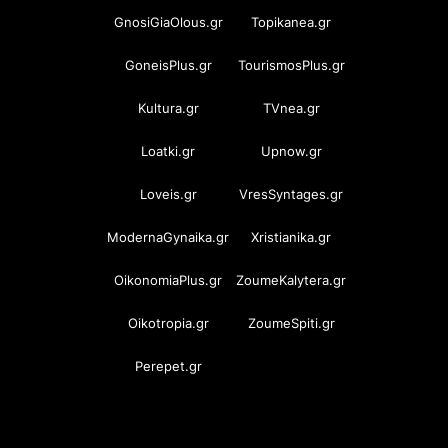
GnosiGiaOlous.gr
Topikanea.gr
GoneisPlus.gr
TourismosPlus.gr
Kultura.gr
TVnea.gr
Loatki.gr
Upnow.gr
Loveis.gr
VresSyntages.gr
ModernaGynaika.gr
Xristianika.gr
OikonomiaPlus.gr
ZoumeKalytera.gr
Oikotropia.gr
ZoumeSpiti.gr
Perepet.gr