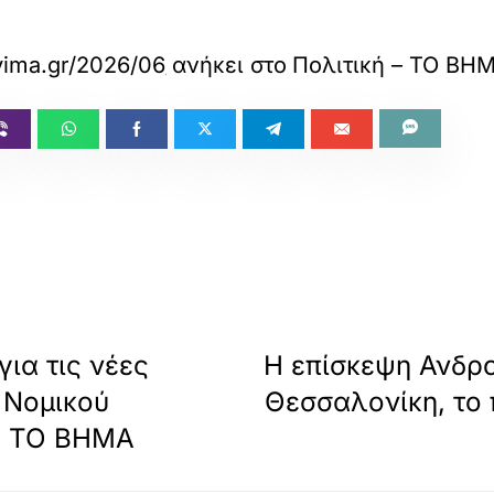
vima.gr/2026/06/30/politics/to-ypourgiko-symv
ανήκει στο
Πολιτική – ΤΟ ΒΗ
ια τις νέες
Η επίσκεψη Ανδρ
 Νομικού
Θεσσαλονίκη, το 
 | ΤΟ ΒΗΜΑ