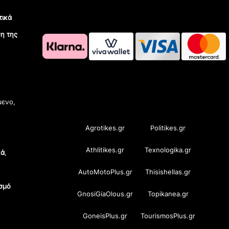
τικά
η της
OramaMedia Network
μενο,
Agrotikes.gr
Politikes.gr
Athlitikes.gr
Texnologika.gr
κά
,
AutoMotoPlus.gr
Thisishellas.gr
σμό
GnosiGiaOlous.gr
Topikanea.gr
GoneisPlus.gr
TourismosPlus.gr