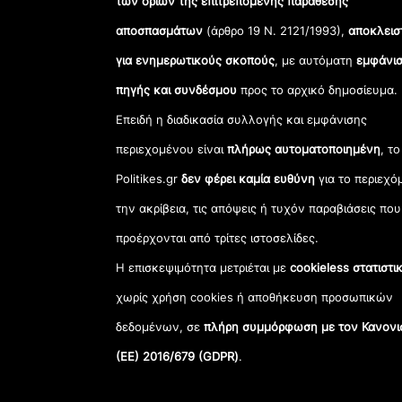
των ορίων της επιτρεπόμενης παράθεσης
αποσπασμάτων
(άρθρο 19 Ν. 2121/1993),
αποκλεισ
για ενημερωτικούς σκοπούς
, με αυτόματη
εμφάνισ
πηγής και συνδέσμου
προς το αρχικό δημοσίευμα.
Επειδή η διαδικασία συλλογής και εμφάνισης
περιεχομένου είναι
πλήρως αυτοματοποιημένη
, το
Politikes.gr
δεν φέρει καμία ευθύνη
για το περιεχό
την ακρίβεια, τις απόψεις ή τυχόν παραβιάσεις που
προέρχονται από τρίτες ιστοσελίδες.
Η επισκεψιμότητα μετριέται με
cookieless στατιστι
χωρίς χρήση cookies ή αποθήκευση προσωπικών
δεδομένων, σε
πλήρη συμμόρφωση με τον Κανονι
(ΕΕ) 2016/679 (GDPR)
.