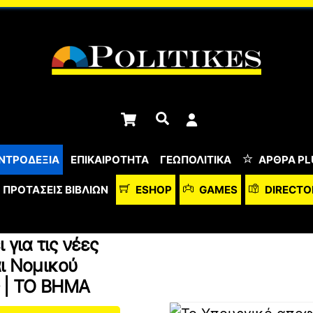
Cart
Αναζήτηση
ΝΤΡΟΔΕΞΙΑ
ΕΠΙΚΑΙΡΟΤΗΤΑ
ΓΕΩΠΟΛΙΤΙΚΑ
ΆΡΘΡΑ PL
ΠΡΟΤΆΣΕΙΣ ΒΙΒΛΊΩΝ
ESHOP
GAMES
DIRECTO
για τις νέες
αι Νομικού
 | ΤΟ ΒΗΜΑ