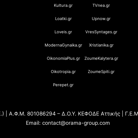
Kultura.gr
TVnea.gr
Loatki.gr
Upnow.gr
Loveis.gr
VresSyntages.gr
ModernaGynaika.gr
Xristianika.gr
OikonomiaPlus.gr
ZoumeKalytera.gr
Oikotropia.gr
ZoumeSpiti.gr
Perepet.gr
.) | Α.Φ.Μ. 801086294 – Δ.Ο.Υ. ΚΕΦΟΔΕ Αττικής | Γ.Ε
Email: contact@orama-group.com