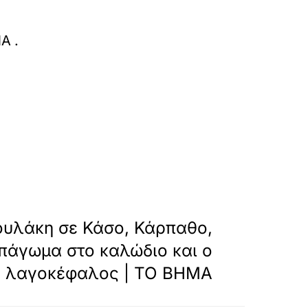
oulio-apofasizei-gia-tis-nees-igesies-areiou-
ΜΑ
.
»
ΕΠΟΜΕΝΟ
ουλάκη σε Κάσο, Κάρπαθο,
πάγωμα στο καλώδιο και ο
λαγοκέφαλος | ΤΟ ΒΗΜΑ